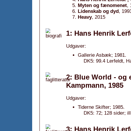
Myten og fænomenet
,
Lidenskab og dyd
, 199
Heavy
, 2015
1: Hans Henrik Lerf
Udgaver:
Gallerie Asbæk; 1981.
DK5: 99.4 Lerfeldt, H
2: Blue World - og
Kampmann, 1985
Udgaver:
Tiderne Skifter; 1985.
DK5: 72; 128 sider; il
3: Hans Henrik Lerf