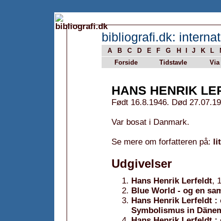
bibliografi.dk: internat
A
B
C
D
E
F
G
H
I
J
K
L
Forside
Tidstavle
Via
HANS HENRIK LE
Født 16.8.1946. Død 27.07.19
Var bosat i Danmark.
Se mere om forfatteren på:
li
Udgivelser
Hans Henrik Lerfeldt
, 
Blue World - og en s
Hans Henrik Lerfeldt :
Symbolismus in Däne
Hans Henrik Lerfeldt ; 