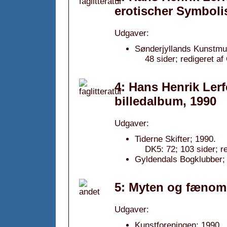
erotischer Symbol
Udgaver:
Sønderjyllands Kunstm
48 sider; redigeret 
4: Hans Henrik Lerfe
billedalbum, 1990
Udgaver:
Tiderne Skifter; 1990.
DK5: 72; 103 sider; r
Gyldendals Bogklubber; 
5: Myten og fænom
Udgaver:
Kunstforeningen; 1990.