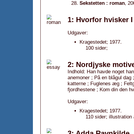
Sekstetten : roman
, 20
1: Hvorfor hvisker I
Udgaver:
Kragestedet; 1977.
100 sider;
2: Nordjyske motive
Indhold: Han havde noget han
anemoner ; På en blågul dag ;
katterne ; Fuglenes æg ; Felt
fjordhestene ; Kom din den h
Udgaver:
Kragestedet; 1977.
110 sider; illustratio
3: Adda Ravnkilde,