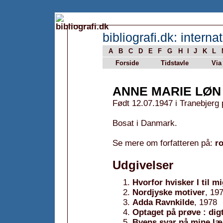
bibliografi.dk: internat
A
B
C
D
E
F
G
H
I
J
K
L
Forside
Tidstavle
Via
ANNE MARIE LØN
Født 12.07.1947 i Tranebjer
Bosat i Danmark.
Se mere om forfatteren på:
r
Udgivelser
Hvorfor hvisker I til m
Nordjyske motiver
, 19
Adda Ravnkilde
, 1978
Optaget på prøve : dig
Byens svar på mine læ