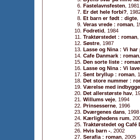
Fastelavnsfesten
, 1981
Er det hele forbi?
, 198
Et barn er født : digte
,
Veras vrede : roman
, 
Fodretid
, 1984
Traktørstedet : roman
,
Søstre
, 1987
Lasse og Nina : Vi har
Cafe Danmark : roman
Den sorte liste : roma
Lasse og Nina : Vi lave
Sent bryllup : roman
, 
Det store nummer : r
Værelse med indbygge
Det allerstørste hav
, 1
Willums veje
, 1994
Prinsesserne
, 1996
Dværgenes dans
, 1998
Kærlighedens rum
, 20
Traktørstedet og Café
Hvis barn -
, 2002
Serafia : roman
, 2005