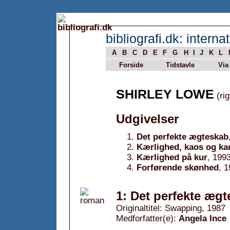
bibliografi.dk: internat
A
B
C
D
E
F
G
H
I
J
K
L
Forside
Tidstavle
Via
SHIRLEY LOWE
(rig
Udgivelser
Det perfekte ægteskab
Kærlighed, kaos og kar
Kærlighed på kur
, 199
Forførende skønhed
, 
1: Det perfekte ægt
Originaltitel: Swapping, 1987
Medforfatter(e):
Angela Ince