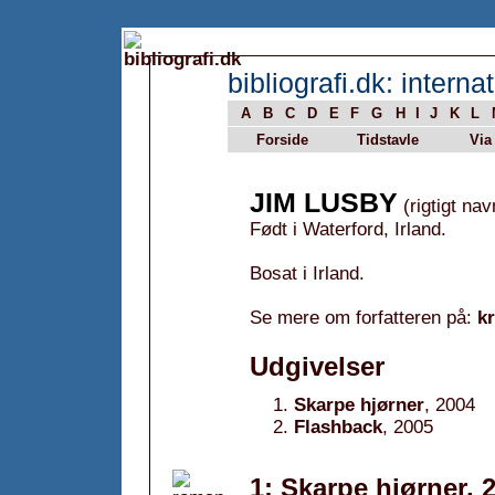
bibliografi.dk: internat
A
B
C
D
E
F
G
H
I
J
K
L
Forside
Tidstavle
Via
JIM LUSBY
(rigtigt nav
Født i Waterford, Irland.
Bosat i Irland.
Se mere om forfatteren på:
k
Udgivelser
Skarpe hjørner
, 2004
Flashback
, 2005
1: Skarpe hjørner, 