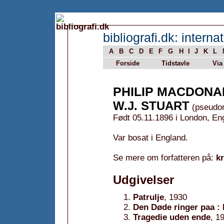
bibliografi.dk: internat
A
B
C
D
E
F
G
H
I
J
K
L
Forside
Tidstavle
Via
PHILIP MACDONA
W.J. STUART
(pseudo
Født 05.11.1896 i London, En
Var bosat i England.
Se mere om forfatteren på:
k
Udgivelser
Patrulje
, 1930
Den Døde ringer paa :
Tragedie uden ende
, 1