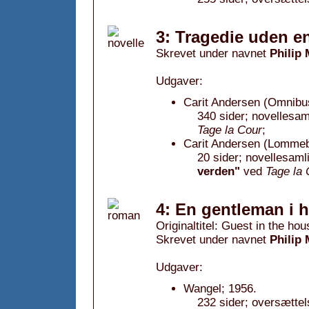
3: Tragedie uden e
Skrevet under navnet
Philip
Udgaver:
Carit Andersen (Omnibu
340 sider; novellesam
Tage la Cour
;
Carit Andersen (Lommeb
20 sider; novellesaml
verden"
ved
Tage la 
4: En gentleman i h
Originaltitel: Guest in the hou
Skrevet under navnet
Philip
Udgaver:
Wangel; 1956.
232 sider; oversættel