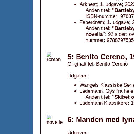
Arkhest; 1. udgave; 202
Anden titel:
"Bartleb
ISBN-nummer: 97887
Feberdrøm; 1. udgave; 
Anden titel:
"Bartleby
novella"
; 92 sider; 
nummer: 9788797535
5: Benito Cereno, 
Originaltitel: Benito Cereno
Udgaver:
Wangels Klassiske Serie
Lademann, Gys fra hele
Anden titel:
"Skibet 
Lademann Klassikere; 1
6: Manden med lyna
Udgaver: