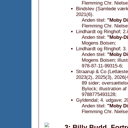
Flemming Chr. Nielse
Bindslev (Samlede værke
2021(6).
Anden titel:
"Moby Di
Flemming Chr. Niels
Lindhardt og Ringhof; 2.
Anden titel:
"Moby-Di
Mogens Boisen;
Lindhardt og Ringhof; 3.
Anden titel:
"Moby Di
Mogens Boisen; illus
978-87-11-99315-6;
Straarup & Co (Letlæste 
2023(2), 2025(3), 2026(4
89 sider; oversættels
Bylock; illustration
9788775493128;
Gyldendal; 4. udgave; 2
Anden titel:
"Moby Di
Flemming Chr. Niels
3: Billy Budd. Fort