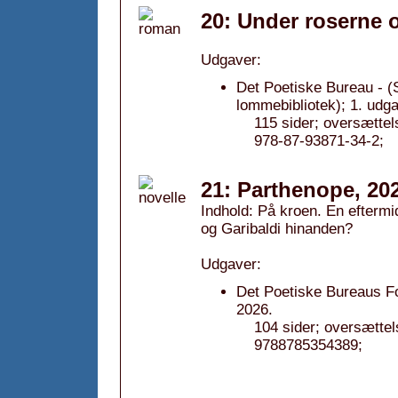
20: Under roserne 
Udgaver:
Det Poetiske Bureau - (
lommebibliotek); 1. udg
115 sider; oversætte
978-87-93871-34-2;
21: Parthenope, 20
Indhold: På kroen. En eftermi
og Garibaldi hinanden?
Udgaver:
Det Poetiske Bureaus Fo
2026.
104 sider; oversætte
9788785354389;