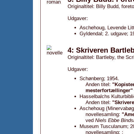
Originaltitel: Billy Budd, fore
Udgaver:
Aschehoug, Levende Litt
Gyldendal; 2. udgave; 1
4: Skriveren Bartle
Originaltitel: Bartleby, the Sc
Udgaver:
Schønberg; 1954.
Anden titel:
"Kopiste
mesterfortællinger"
Hasselbalchs Kulturbibli
Anden titel:
"Skrivere
Aschehoug (Minervabøge
novellesamling:
"Amer
ved
Niels Ebbe Binds
Museum Tusculanum; 2
novellesamling: ;