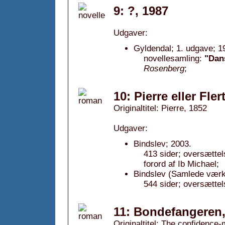
9: ?, 1987
Udgaver:
Gyldendal; 1. udgave; 1
novellesamling:
"Dans
Rosenberg
;
10: Pierre eller Fle
Originaltitel: Pierre, 1852
Udgaver:
Bindslev; 2003.
413 sider; oversætte
forord af Ib Michael;
Bindslev (Samlede værker
544 sider; oversættel
11: Bondefangeren,
Originaltitel: The confidence