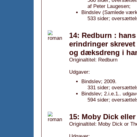
566 sider; oversættel
af Peter Laugesen;
Bindslev (Samlede værke
533 sider; oversættel
14: Redburn : hans 
erindringer skrevet
og dæksdreng i han
Originaltitel: Redburn
Udgaver:
Bindslev; 2009.
331 sider; oversættel
Bindslev; 2.i.e.1.. udgav
594 sider; oversættel
15: Moby Dick eller
Originaltitel: Moby Dick or T
Udgaver: