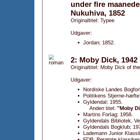
under fire maanede
Nukuhiva, 1852
Originaltitel: Typee
Udgaver:
Jordan; 1852.
2: Moby Dick, 1942
Originaltitel: Moby Dick of t
Udgaver:
Nordiske Landes Bogforl
Politikens Stjerne-hæfte
Gyldendal; 1955.
Anden titel:
"Moby Di
Martins Forlag; 1958.
Gyldendals Bibliotek, Ve
Gyldendals Bogklub; 19
Lademann Junior Klassi
FDB. Berømte klassikere