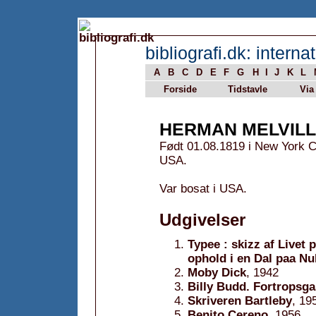
bibliografi.dk: internat
A
B
C
D
E
F
G
H
I
J
K
L
Forside
Tidstavle
Via
HERMAN MELVIL
Født 01.08.1819 i New York C
USA.
Var bosat i USA.
Udgivelser
Typee : skizz af Livet
ophold i en Dal paa N
Moby Dick
, 1942
Billy Budd. Fortropsga
Skriveren Bartleby
, 19
Benito Cereno
, 1956