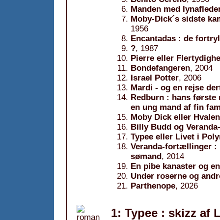
Manden med lynaflede
Moby-Dick´s sidste kam
1956
Encantadas : de fortry
?
, 1987
Pierre eller Flertydigh
Bondefangeren
, 2004
Israel Potter
, 2006
Mardi - og en rejse dert
Redburn : hans første r
en ung mand af fin fam
Moby Dick eller Hvalen
Billy Budd og Veranda-
Typee eller Livet i Pol
Veranda-fortællinger :
sømand
, 2014
En pibe kanaster og e
Under roserne og andr
Parthenope
, 2026
1: Typee : skizz af