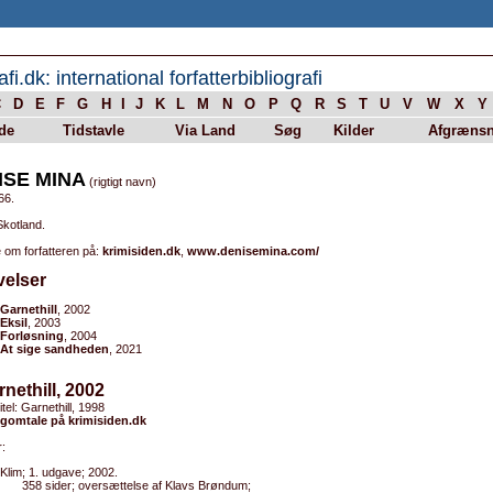
afi.dk: international forfatterbibliografi
C
D
E
F
G
H
I
J
K
L
M
N
O
P
Q
R
S
T
U
V
W
X
Y
de
Tidstavle
Via Land
Søg
Kilder
Afgrænsn
ISE MINA
(rigtigt navn)
66.
Skotland.
 om forfatteren på:
krimisiden.dk
,
www.denisemina.com/
velser
Garnethill
, 2002
Eksil
, 2003
Forløsning
, 2004
At sige sandheden
, 2021
rnethill, 2002
itel: Garnethill, 1998
gomtale på krimisiden.dk
:
Klim; 1. udgave; 2002.
358 sider; oversættelse af Klavs Brøndum;