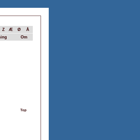
Z
Æ
Ø
Å
ing
Om
Top