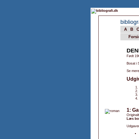
bibliogr
A
B
Forsi
DEN
Født 19
Bosat i 
Se mere
Udgi
1: Ga
Originalt
Læs bo
Udgaver