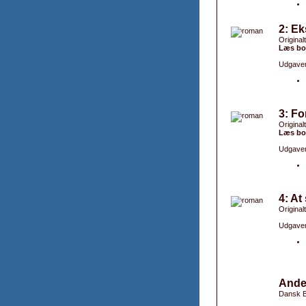
2: Ek
Originalt
Læs bo
Udgaver
3: Fo
Original
Læs bo
Udgaver
4: At
Originalt
Udgaver
Ande
Dansk B