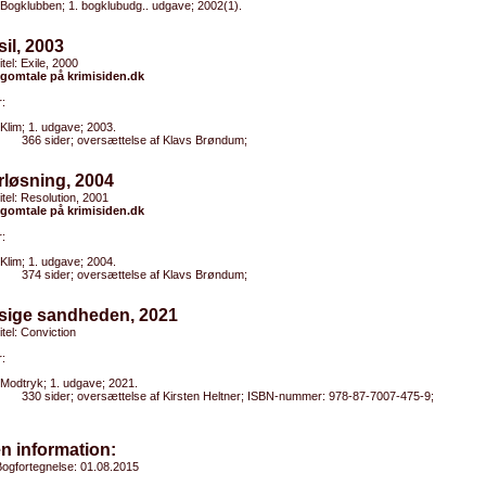
Bogklubben; 1. bogklubudg.. udgave; 2002(1).
sil, 2003
itel: Exile, 2000
gomtale på krimisiden.dk
:
Klim; 1. udgave; 2003.
366 sider; oversættelse af Klavs Brøndum;
rløsning, 2004
titel: Resolution, 2001
gomtale på krimisiden.dk
:
Klim; 1. udgave; 2004.
374 sider; oversættelse af Klavs Brøndum;
 sige sandheden, 2021
itel: Conviction
:
Modtryk; 1. udgave; 2021.
330 sider; oversættelse af Kirsten Heltner; ISBN-nummer: 978-87-7007-475-9;
n information:
ogfortegnelse: 01.08.2015