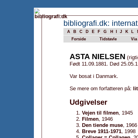
bibliografi.dk: internat
A
B
C
D
E
F
G
H
I
J
K
L
Forside
Tidstavle
Via
ASTA NIELSEN
(rigt
Født 11.09.1881. Død 25.05.1
Var bosat i Danmark.
Se mere om forfatteren på:
li
Udgivelser
Vejen til filmen
, 1945
Filmen
, 1946
Den tiende muse
, 1966
Breve 1911-1971
, 1998
Collager = Collagen
, 2