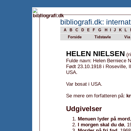
bibliografi.dk: internat
A
B
C
D
E
F
G
H
I
J
K
L
Forside
Tidstavle
Via
HELEN NIELSEN
(r
Fulde navn: Helen Berniece N
Født 23.10.1918 i Roseville, I
USA.
Var bosat i USA.
Se mere om forfatteren på:
k
Udgivelser
Menuen lyder på mord
I morgen skal du dø
, 1
Morder på fri fod
, 1968