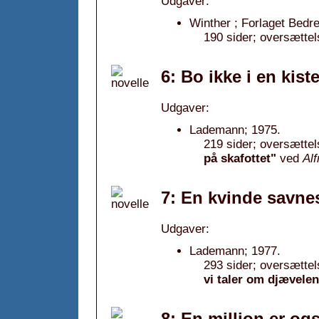
Udgaver:
Winther ; Forlaget Bedr
190 sider; oversætte
6: Bo ikke i en kist
Udgaver:
Lademann; 1975.
219 sider; oversættel
på skafottet"
ved
Al
7: En kvinde savne
Udgaver:
Lademann; 1977.
293 sider; oversættel
vi taler om djævelen.
8: En million er og