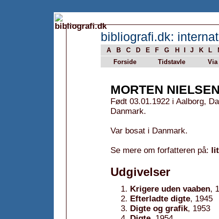
bibliografi.dk: internat
A
B
C
D
E
F
G
H
I
J
K
L
Forside
Tidstavle
Via
MORTEN NIELSE
Født 03.01.1922 i Aalborg, 
Danmark.
Var bosat i Danmark.
Se mere om forfatteren på:
li
Udgivelser
Krigere uden vaaben
, 
Efterladte digte
, 1945
Digte og grafik
, 1953
Digte
, 1954