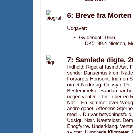
6: Breve fra Morten
Udgaver:
Gyldendal; 1966.
DK5: 99.4 Nielsen, Mo
7: Samlede digte, 2
Indhold: Riget af tusind Aar.
sender Dansemusik om Natten
Foraarets Horisont. Ind i en 
om et Nederlag. Gensyn. Det 
Bestemmelse. Saadan har hun 
nogen venter -. Der rider en 
Nat -. En Sommer over Væggen
andre gaaet. Aftenens Stjerne
med -. Du var betydningsfuld.
Udsigt. Nær. Næstsidst. Dett
Enogfyrre. Underklang. Vente
svigtet. Hundrede Kilometer. F