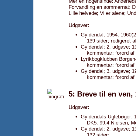
Mer en nogensinde; Anderled
Forvandling en sommernat; Du 
Lille helvede; Vi er alene; 
Udgaver:
Gyldendal; 1954, 1960(2)
139 sider; redigeret
Gyldendal; 2. udgave; 1
kommentar: forord af
Lyrikbogklubben Borgen
kommentar: forord af
Gyldendal; 3. udgave; 1
kommentar: forord af
5: Breve til en ven,
Udgaver:
Gyldendals Uglebøger; 1
DK5: 99.4 Nielsen, Mo
Gyldendal; 2. udgave; 1
132 sider;