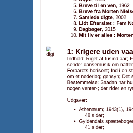
Breve til en ven
, 1962
Breve fra Morten Niels
Samlede digte
, 2002
Lidt Efterslæt : Fem N
Dagbøger
, 2015
Mit liv er alles : Mor
1: Krigere uden va
Indhold: Riget af tusind aar;
sender dansemusik om natten
Foraarets horisont; Ind i en 
om et nederlag; gensyn; Det 
Bestemmelse; Saadan har hun 
nogen venter-; der rider en r
Udgaver:
Athenæum; 1943(1), 1944
48 sider;
Gyldendals spættebøger
41 sider;