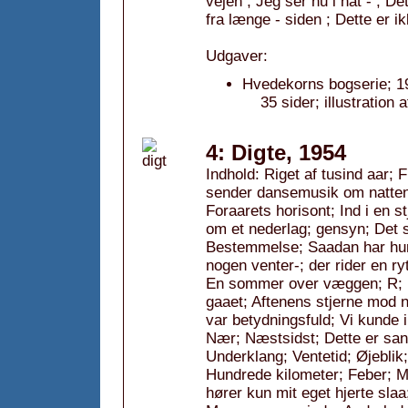
vejen ; Jeg ser nu i nat - ; D
fra længe - siden ; Dette er 
Udgaver:
Hvedekorns bogserie; 1
35 sider; illustration
4: Digte, 1954
Indhold: Riget af tusind aar;
sender dansemusik om natten
Foraarets horisont; Ind i en 
om et nederlag; gensyn; Det 
Bestemmelse; Saadan har hun 
nogen venter-; der rider en ry
En sommer over væggen; R; De
gaaet; Aftenens stjerne mod n
var betydningsfuld; Vi kunde 
Nær; Næstsidst; Dette er san
Underklang; Ventetid; Øjeblik
Hundrede kilometer; Feber; Me
hører kun mit eget hjerte slaa