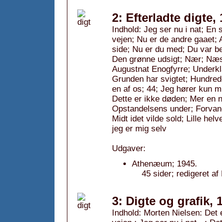
2: Efterladte digte,
Indhold: Jeg ser nu i nat; En
vejen; Nu er de andre gaaet; 
side; Nu er du med; Du var be
Den grønne udsigt; Nær; Næst
Augustnat Enogfyrre; Underkla
Grunden har svigtet; Hundrede
en af os; 44; Jeg hører kun mit
Dette er ikke døden; Mer en 
Opstandelsens under; Forvand
Midt idet vilde sold; Lille h
jeg er mig selv
Udgaver:
Athenæum; 1945.
45 sider; redigeret af
3: Digte og grafik, 
Indhold: Morten Nielsen: Det e