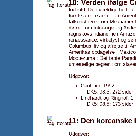
10: Verden ifølge 
Indhold: Den uheldige helt : 
første amerikaner : om Amer
talkunstnere : om Mesoamerik
døtre : om Inka-riget og Ande
regnskovsindianerne i Amazo
renæssance, virkelyst og sø
Columbus' liv og afrejse til A
Amerikas opdagelse ; Mexicos
Moctezuma ; Det tabte Paradis
umættelige begær : om slaveri,
Udgaver:
Centrum; 1992.
DK5: 98.5; 272 sider;
Lindhardt og Ringhof; 1
DK5: 98.5; 173 side
11: Den koreanske
Udgaver: