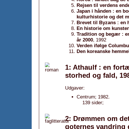
Rejsen til verdens end
Japan i hånden : en b
kulturhistorie og det
Brevet til Byzans : en
En historie om kunsten
Tradition og begær : e
år 2000
, 1992
Verden ifølge Columb
Den koreanske hemme
1: Athaulf : en for
storhed og fald, 19
Udgaver:
Centrum; 1982.
139 sider;
2: Drømmen om det
goternes vandring