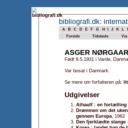
bibliografi.dk: internat
A
B
C
D
E
F
G
H
I
J
K
L
Forside
Tidstavle
Via
ASGER NØRGAAR
Født 9.5.1931 i Varde, Danma
Var bosat i Danmark.
Se mere om forfatteren på:
li
Udgivelser
Athaulf : en fortællin
Drømmen om det ukendt
gennem Europa
, 1982
Den fjerklædte slange 
Korea : landet bag de 