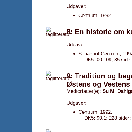
Udgaver:
Centrum; 1992.
8: En historie om k
Udgaver:
Scnaprint;Centrum; 199
DK5: 00.109; 35 sider
9: Tradition og beg
Østens og Vestens v
Medforfatter(e):
Su Mi Dahlg
Udgaver:
Centrum; 1992.
DK5: 90.1; 228 sider;