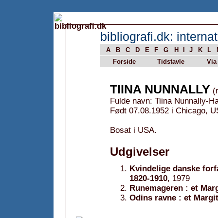
bibliografi.dk: internat
A
B
C
D
E
F
G
H
I
J
K
L
Forside
Tidstavle
Via
TIINA NUNNALLY
(r
Fulde navn: Tiina Nunnally-H
Født 07.08.1952 i Chicago, U
Bosat i USA.
Udgivelser
Kvindelige danske forfa
1820-1910
, 1979
Runemageren : et Mar
Odins ravne : et Marg