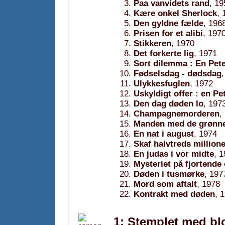
Paa vanvidets rand
, 19
Kære onkel Sherlock
, 
Den gyldne fælde
, 196
Prisen for et alibi
, 197
Stikkeren
, 1970
Det forkerte lig
, 1971
Sort dilemma : En Pete
Fødselsdag - dødsdag
Ulykkesfuglen
, 1972
Uskyldigt offer : en Pe
Den dag døden lo
, 197
Champagnemorderen
,
Manden med de grønne 
En nat i august
, 1974
Skaf halvtreds million
En judas i vor midte
, 
Mysteriet på fjortende
Døden i tusmørke
, 197
Mord som aftalt
, 1978
Kontrakt med døden
, 
1: Stemplet med bl