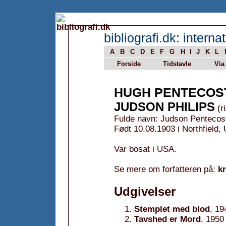
bibliografi.dk: internat
A
B
C
D
E
F
G
H
I
J
K
L
Forside
Tidstavle
Via
HUGH PENTECOS
JUDSON PHILIPS
(ri
Fulde navn: Judson Pentecost
Født 10.08.1903 i Northfield
Var bosat i USA.
Se mere om forfatteren på:
k
Udgivelser
Stemplet med blod
, 19
Tavshed er Mord
, 1950