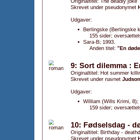
Originaltitel: The deadly joke
Skrevet under pseudonymet
Udgaver:
Berlingske (Berlingske k
155 sider; oversætte
Sara-B; 1993.
Anden titel:
"En døde
9: Sort dilemma : E
Originaltitel: Hot summer killi
Skrevet under navnet
Judson
Udgaver:
William (Wills Krimi, 8);
159 sider; oversættels
10: Fødselsdag - d
Originaltitel: Birthday - death
Skrevet under pseudonymet