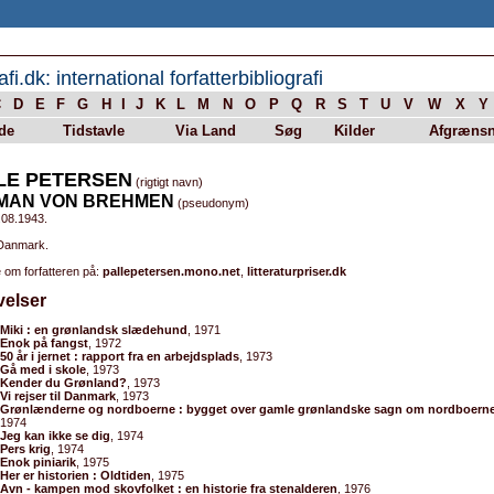
afi.dk: international forfatterbibliografi
C
D
E
F
G
H
I
J
K
L
M
N
O
P
Q
R
S
T
U
V
W
X
Y
de
Tidstavle
Via Land
Søg
Kilder
Afgrænsn
LE PETERSEN
(rigtigt navn)
MAN VON BREHMEN
(pseudonym)
.08.1943.
 Danmark.
 om forfatteren på:
pallepetersen.mono.net
,
litteraturpriser.dk
velser
Miki : en grønlandsk slædehund
, 1971
Enok på fangst
, 1972
50 år i jernet : rapport fra en arbejdsplads
, 1973
Gå med i skole
, 1973
Kender du Grønland?
, 1973
Vi rejser til Danmark
, 1973
Grønlænderne og nordboerne : bygget over gamle grønlandske sagn om nordboern
1974
Jeg kan ikke se dig
, 1974
Pers krig
, 1974
Enok piniarik
, 1975
Her er historien : Oldtiden
, 1975
Avn - kampen mod skovfolket : en historie fra stenalderen
, 1976