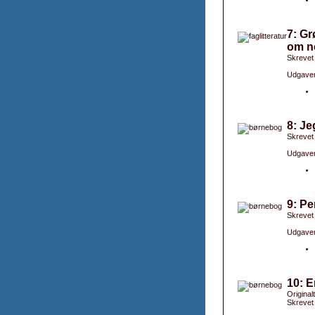
7: G
om n
Skrevet
Udgaver
8: Je
Skrevet
Udgaver
9: Pe
Skrevet
Udgaver
10: E
Original
Skrevet