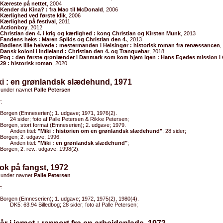
Kæreste på nettet
, 2004
Kender du Kina? : fra Mao til McDonald
, 2006
Kærlighed ved første klik
, 2006
Kærlighed på festival
, 2011
Actionboy
, 2012
Christian den 4. i krig og kærlighed : kong Christian og Kirsten Munk
, 2013
Fandens heks : Maren Splids og Christian den 4.
, 2013
Bødlens lille helvede : mestermanden i Helsingør : historisk roman fra renæssancen
,
Dansk koloni i indieland : Christian den 4. og Tranquebar
, 2018
Poq : den første grønlænder i Danmark som kom hjem igen : Hans Egedes mission i
29 : historisk roman
, 2020
ki : en grønlandsk slædehund, 1971
 under navnet
Palle Petersen
:
Borgen (Emneserien); 1. udgave; 1971, 1976(2).
24 sider; foto af Palle Petersen & Rikke Petersen;
Borgen, stort format (Emneserien); 2. udgave; 1979.
Anden titel:
"Miki : historien om en grønlandsk slædehund"
; 28 sider;
Borgen; 2. udgave; 1996.
Anden titel:
"Miki : en grønlandsk slædehund"
;
Borgen; 2. rev.. udgave; 1998(2).
ok på fangst, 1972
 under navnet
Palle Petersen
:
Borgen (Emneserien); 1. udgave; 1972, 1975(2), 1980(4).
DK5: 63.94 Billedbog; 28 sider; foto af Palle Petersen;