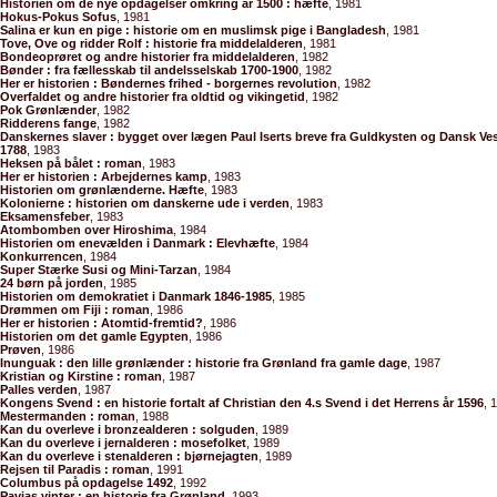
Historien om de nye opdagelser omkring år 1500 : hæfte
, 1981
Hokus-Pokus Sofus
, 1981
Salina er kun en pige : historie om en muslimsk pige i Bangladesh
, 1981
Tove, Ove og ridder Rolf : historie fra middelalderen
, 1981
Bondeoprøret og andre historier fra middelalderen
, 1982
Bønder : fra fællesskab til andelsselskab 1700-1900
, 1982
Her er historien : Bøndernes frihed - borgernes revolution
, 1982
Overfaldet og andre historier fra oldtid og vikingetid
, 1982
Pok Grønlænder
, 1982
Ridderens fange
, 1982
Danskernes slaver : bygget over lægen Paul Iserts breve fra Guldkysten og Dansk Ves
1788
, 1983
Heksen på bålet : roman
, 1983
Her er historien : Arbejdernes kamp
, 1983
Historien om grønlænderne. Hæfte
, 1983
Kolonierne : historien om danskerne ude i verden
, 1983
Eksamensfeber
, 1983
Atombomben over Hiroshima
, 1984
Historien om enevælden i Danmark : Elevhæfte
, 1984
Konkurrencen
, 1984
Super Stærke Susi og Mini-Tarzan
, 1984
24 børn på jorden
, 1985
Historien om demokratiet i Danmark 1846-1985
, 1985
Drømmen om Fiji : roman
, 1986
Her er historien : Atomtid-fremtid?
, 1986
Historien om det gamle Egypten
, 1986
Prøven
, 1986
Inunguak : den lille grønlænder : historie fra Grønland fra gamle dage
, 1987
Kristian og Kirstine : roman
, 1987
Palles verden
, 1987
Kongens Svend : en historie fortalt af Christian den 4.s Svend i det Herrens år 1596
, 
Mestermanden : roman
, 1988
Kan du overleve i bronzealderen : solguden
, 1989
Kan du overleve i jernalderen : mosefolket
, 1989
Kan du overleve i stenalderen : bjørnejagten
, 1989
Rejsen til Paradis : roman
, 1991
Columbus på opdagelse 1492
, 1992
Pavias vinter : en historie fra Grønland
, 1993