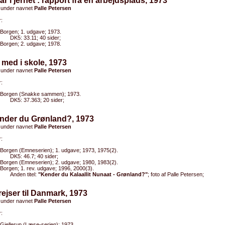
 år i jernet : rapport fra en arbejdsplads, 1973
 under navnet
Palle Petersen
:
Borgen; 1. udgave; 1973.
DK5: 33.11; 40 sider;
Borgen; 2. udgave; 1978.
 med i skole, 1973
 under navnet
Palle Petersen
:
Borgen (Snakke sammen); 1973.
DK5: 37.363; 20 sider;
ender du Grønland?, 1973
 under navnet
Palle Petersen
:
Borgen (Emneserien); 1. udgave; 1973, 1975(2).
DK5: 46.7; 40 sider;
Borgen (Emneserien); 2. udgave; 1980, 1983(2).
Borgen; 1. rev. udgave; 1996, 2000(3).
Anden titel:
"Kender du Kalaallit Nunaat - Grønland?"
; foto af Palle Petersen;
 rejser til Danmark, 1973
 under navnet
Palle Petersen
:
Gjellerup (Læse-serien); 1973.