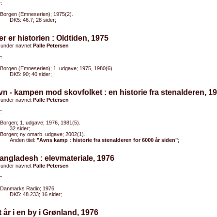
:
Borgen (Emneserien); 1975(2).
DK5: 46.7; 28 sider;
er er historien : Oldtiden, 1975
 under navnet
Palle Petersen
:
Borgen (Emneserien); 1. udgave; 1975, 1980(6).
DK5: 90; 40 sider;
vn - kampen mod skovfolket : en historie fra stenalderen, 1
 under navnet
Palle Petersen
:
Borgen; 1. udgave; 1976, 1981(5).
32 sider;
Borgen; ny omarb. udgave; 2002(1).
Anden titel:
"Avns kamp : historie fra stenalderen for 6000 år siden"
;
angladesh : elevmateriale, 1976
 under navnet
Palle Petersen
:
Danmarks Radio; 1976.
DK5: 48.233; 16 sider;
t år i en by i Grønland, 1976