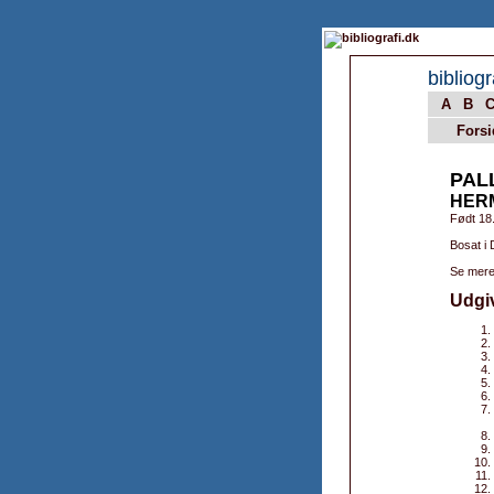
bibliogr
A
B
Forsi
PAL
HER
Født 18
Bosat i
Se mere
Udgi