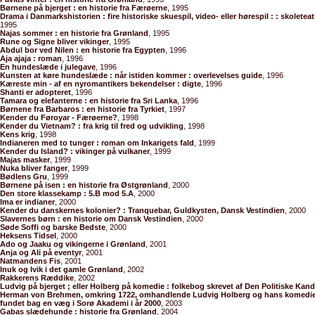
Børnene på bjerget : en historie fra Færøerne
, 1995
Drama i Danmarkshistorien : fire historiske skuespil, video- eller hørespil : : skoleteatr
1995
Najas sommer : en historie fra Grønland
, 1995
Rune og Signe bliver vikinger
, 1995
Abdul bor ved Nilen : en historie fra Egypten
, 1996
Aja ajaja : roman
, 1996
En hundeslæde i julegave
, 1996
Kunsten at køre hundeslæde : når istiden kommer : overlevelses guide
, 1996
Kæreste min - af en nyromantikers bekendelser : digte
, 1996
Shanti er adopteret
, 1996
Tamara og elefanterne : en historie fra Sri Lanka
, 1996
Børnene fra Barbaros : en historie fra Tyrkiet
, 1997
Kender du Føroyar - Færøerne?
, 1998
Kender du Vietnam? : fra krig til fred og udvikling
, 1998
Kens krig
, 1998
Indianeren med to tunger : roman om Inkarigets fald
, 1999
Kender du Island? : vikinger på vulkaner
, 1999
Majas masker
, 1999
Nuka bliver fanger
, 1999
Bødlens Gru
, 1999
Børnene på isen : en historie fra Østgrønland
, 2000
Den store klassekamp : 5.B mod 5.A
, 2000
Ima er indianer
, 2000
Kender du danskernes kolonier? : Tranquebar, Guldkysten, Dansk Vestindien
, 2000
Slavernes børn : en historie om Dansk Vestindien
, 2000
Søde Soffi og barske Bedste
, 2000
Heksens Tidsel
, 2000
Ado og Jaaku og vikingerne i Grønland
, 2001
Anja og Ali på eventyr
, 2001
Natmandens Fis
, 2001
Inuk og Ivik i det gamle Grønland
, 2002
Rakkerens Ræddike
, 2002
Ludvig på bjerget ; eller Holberg på komedie : folkebog skrevet af Den Politiske Kand
Herman von Brehmen, omkring 1722, omhandlende Ludvig Holberg og hans komedier
fundet bag en væg i Sorø Akademi i år 2000
, 2003
Gabas slædehunde : historie fra Grønland
, 2004