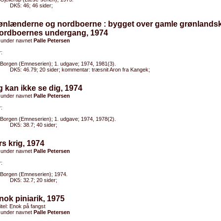
DK5: 46; 46 sider;
rønlænderne og nordboerne : bygget over gamle grønlands
ordboernes undergang, 1974
 under navnet
Palle Petersen
:
Borgen (Emneserien); 1. udgave; 1974, 1981(3).
DK5: 46.79; 20 sider; kommentar: træsnit Aron fra Kangek;
g kan ikke se dig, 1974
 under navnet
Palle Petersen
:
Borgen (Emneserien); 1. udgave; 1974, 1978(2).
DK5: 38.7; 40 sider;
rs krig, 1974
 under navnet
Palle Petersen
:
Borgen (Emneserien); 1974.
DK5: 32.7; 20 sider;
nok piniarik, 1975
titel: Enok på fangst
 under navnet
Palle Petersen