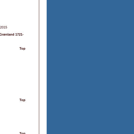
 2015
 Grønland 1721-
Top
Top
Top