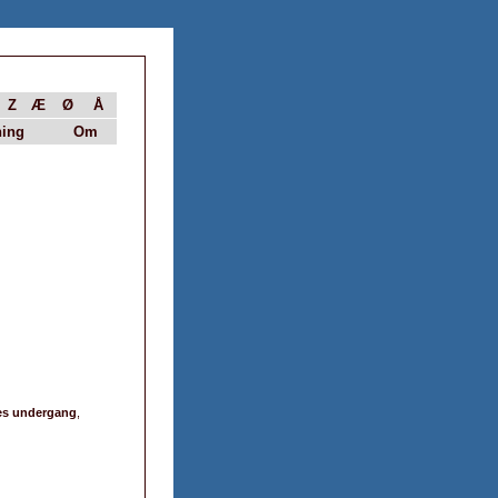
Z
Æ
Ø
Å
ing
Om
es undergang
,