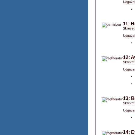
Udgaver
11: H
Skrevet
Udgaver
12: A
Skrevet
Udgaver
13: B
Skrevet
Udgaver
14: E