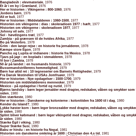
Bangladesh : elevmateriale
, 1976
Et år i en by i Grønland
, 1976
Her er historien : Vikingerne : 800-1060
, 1976
Jordens børn
, 1976
Ali er kuli
, 1977
Her er historien : Middelalderen : 1060-1500
, 1977
Historien om vikingerne : dias : skoleradioen 1977 : hæft
, 1977
Historien om vikingerne : skoleradioen 1977
, 1977
Johnny vil selv
, 1977
Sol - høvdingens træl
, 1977
Zambia - på grænsen til de hvides Afrika
, 1977
Bo på Vesterbro
, 1978
Grim - den lange rejse : en historie fra jernalderen
, 1978
Kæmpe store Egon
, 1978
Pancho og Lupita er indianere : historie fra Mexico
, 1978
Tjavs på jagt : en boplads i stenalderen
, 1978
Vi bor i Zambia
, 1978
50 år på landet : en husmands historie
, 1979
Bussemandstrillerens hemmelighed
, 1979
Børn har altid ret : 10 tegneserier om Barnets Rettigheder
, 1979
Fra Dansk Vestindien til USAs Jomfruøer
, 1979
Her er historien : Nye opdagelser : 1500-1700
, 1979
Historien om middelalderens mennesker
, 1979
Mexico - på opdagelse i fortid og nutid
, 1979
Bjørns landsby : børn leger jernalder med dragter, redskaber, våben og smykker som 
siden
, 1980
Den stærkeste
, 1980
Her er historien : Danskerne og kolonierne : kolonitiden fra 1600 til i dag
, 1980
Kender du Island?
, 1980
Lykke høster korn : børn leger bronzealder med dragter, redskaber, våben og smykke
år siden
, 1980
Splint bliver købmand : børn leger vikingetid med dragter, redskaber, våben og smyk
år siden
, 1980
Stærke Egil i viking
, 1980
Super Stærke Susi
, 1980
Babu er hindu : en historie fra Nepal
, 1981
Historien om danskerne omkring år 1600 : Christian den 4.s tid
, 1981