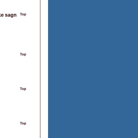
ke sagn
Top
Top
Top
Top