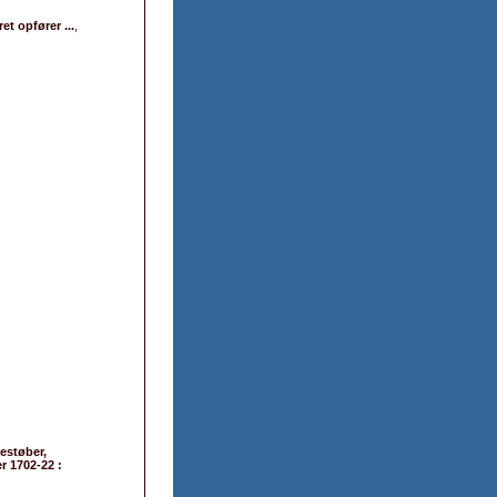
et opfører ...
,
estøber,
 1702-22 :