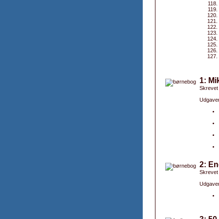
1: Mi
Skrevet
Udgaver
2: En
Skrevet
Udgaver