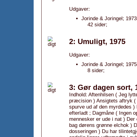
Udgaver:
Jorinde & Joringel; 1973
42 sider;
2: Umuligt, 1975
Udgaver:
Jorinde & Joringel; 1975
8 sider;
3: Gør dagen sort, 
Indhold: Aftenhilsen ( Jeg lyt
præcision ) Ansigtets aftryk (
spurve ud af den myrdedes )
efterladt ; Dagmåne ( Ingen 
mennesker er ude i nat ) Der 
bag dørens grønne elchok ) Dr
dosseringen ) Du har tilintetg