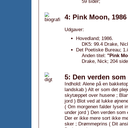
59 sider;
4: Pink Moon, 1986
Udgaver:
Hovedland; 1986.
DK5: 99.4 Drake, Nic
Det Poetiske Bureau; 1.i
Anden titel:
"Pink Mo
Drake, Nick; 204 si
5: Den verden som 
Indhold: Alene på en bakketop
landskab ) Alt er som det ple
skytæppet over husene ; Blank 
jord ) Blot ved at lukke øjne
( Om morgenen falder lyset in
under jord ) Den verden som e
Der er ikke mere sort ikke me
sker ; Drømmeprins ( Dit ansig