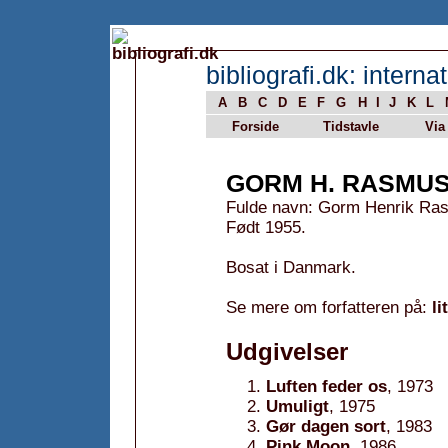
bibliografi.dk: internat
A
B
C
D
E
F
G
H
I
J
K
L
Forside
Tidstavle
Via
GORM H. RASMU
Fulde navn: Gorm Henrik R
Født 1955.
Bosat i Danmark.
Se mere om forfatteren på:
li
Udgivelser
Luften feder os
, 1973
Umuligt
, 1975
Gør dagen sort
, 1983
Pink Moon
, 1986