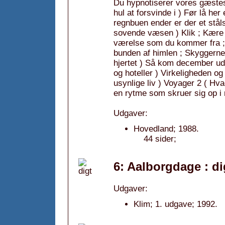
Du hypnotiserer vores gæstestj
hul at forsvinde i ) Før lå he
regnbuen ender er der et stål
sovende væsen ) Klik ; Kære b
værelse som du kommer fra ;
bunden af himlen ; Skyggerne
hjertet ) Så kom december ud 
og hoteller ) Virkeligheden 
usynlige liv ) Voyager 2 ( Hv
en rytme som skruer sig op i 
Udgaver:
Hovedland; 1988.
44 sider;
6: Aalborgdage : di
Udgaver:
Klim; 1. udgave; 1992.