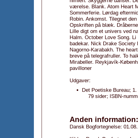
himlen. Skyggerne danser. De
værelse. Blank. Atom Heart 
Sommerferie. Lørdag eftermid
Robin. Ankomst. Tilegnet den
Opskriften på blæk. Dråbernes 
Lille digt om et univers ved 
Halm. October Love Song. Li 
badekar. Nick Drake Society B
Nagorno-Karabakh. The heart i
breve på telegrafruller. To h
Mirabeller. Reykjavík-Københ
pavilloner
Udgaver:
Det Poetiske Bureau; 1.
79 sider; ISBN-numm
Anden information
Dansk Bogfortegnelse: 01.08