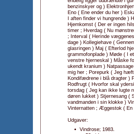
endelig ligger udbrændte i gu
benzinskyer og ) Elektronhjert
Eno ( Ene ender du her ) Esk
I aften finder vi hungrende ) 
Hjemkomst ( Der er ingen hil
timer ; Hverdag ( Nu mønstrer
; Interval ( Herinde væggenes
dage ) Kollegiehave ( Gennem
glasringen ) Maj ( Efterlod hj
grammofonplade ) Møde ( I e
venstre hjerneskal ) Måske fo
ukendt kranium ) Natpassage (
mig her ; Porepurk ( Jeg hæfte
Kondifædrene i blå dragter ) P
Rodfrugt ( Hvorfor skal yder
torsdag ( Jeg kan ikke lugte r
døren lukket ) Stjernesang ( 
vandmanden i sin klokke ) Vi
Vinternatten ; Æggestok ( En n
Udgaver:
Vindrose; 1983.