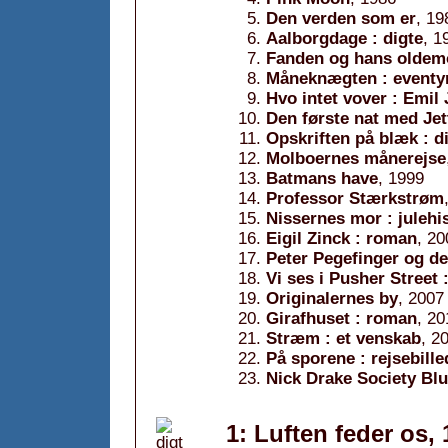
Den verden som er
, 19
Aalborgdage : digte
, 1
Fanden og hans oldem
Måneknægten : eventy
Hvo intet vover : Emil
Den første nat med Jet
Opskriften på blæk : d
Molboernes månerejse
Batmans have
, 1999
Professor Stærkstrøm
Nissernes mor : julehis
Eigil Zinck : roman
, 20
Peter Pegefinger og d
Vi ses i Pusher Street
Originalernes by
, 2007
Girafhuset : roman
, 20
Stræm : et venskab
, 2
På sporene : rejsebill
Nick Drake Society Blu
1: Luften feder os,