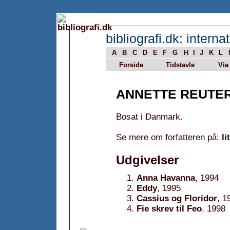
bibliografi.dk: internat
A
B
C
D
E
F
G
H
I
J
K
L
Forside
Tidstavle
Via
ANNETTE REUTE
Bosat i Danmark.
Se mere om forfatteren på:
li
Udgivelser
Anna Havanna
, 1994
Eddy
, 1995
Cassius og Floridor
, 1
Fie skrev til Feo
, 1998