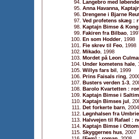
Langebro med løbende 
Anna Havanna, Kaptajn
Drengene i Bjarne Reut
Ved profetens skæg : 
Kaptajn Bimse & Kong 
Fakiren fra Bilbao
, 199
En som Hodder
, 1998
Fie skrev til Feo
, 1998
Mikado
, 1998
Mordet på Leon Culma
Under kometens hale
,
Willys fars bil
, 1999
Prins Faisals ring
, 200
Busters verden 1-3
, 20
Barolo Kvartetten : r
Kaptajn Bimse i Salti
Kaptajn Bimses jul
, 20
Det forkerte barn
, 2004
Løgnhalsen fra Umbrie
Halvvejen til Rafael : n
Kaptajn Bimse i Ottom
Skyggernes hus
, 2007
[Fem] : roman
, 2008