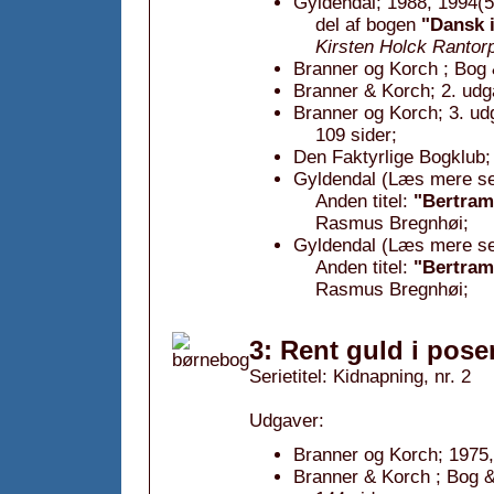
Gyldendal; 1988, 1994(5
del af bogen
"Dansk 
Kirsten Holck Rantor
Branner og Korch ; Bog 
Branner & Korch; 2. udg
Branner og Korch; 3. ud
109 sider;
Den Faktyrlige Bogklub;
Gyldendal (Læs mere sel
Anden titel:
"Bertram
Rasmus Bregnhøi;
Gyldendal (Læs mere sel
Anden titel:
"Bertram
Rasmus Bregnhøi;
3: Rent guld i pose
Serietitel: Kidnapning, nr. 2
Udgaver:
Branner og Korch; 1975,
Branner & Korch ; Bog &