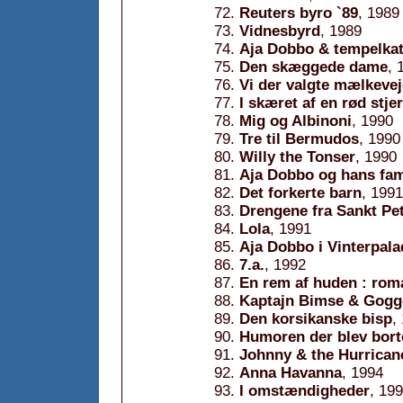
Reuters byro `89
, 1989
Vidnesbyrd
, 1989
Aja Dobbo & tempelkat
Den skæggede dame
, 
Vi der valgte mælkeve
I skæret af en rød stje
Mig og Albinoni
, 1990
Tre til Bermudos
, 1990
Willy the Tonser
, 1990
Aja Dobbo og hans fam
Det forkerte barn
, 1991
Drengene fra Sankt Pet
Lola
, 1991
Aja Dobbo i Vinterpala
7.a.
, 1992
En rem af huden : rom
Kaptajn Bimse & Gogg
Den korsikanske bisp
,
Humoren der blev bort
Johnny & the Hurrican
Anna Havanna
, 1994
I omstændigheder
, 19