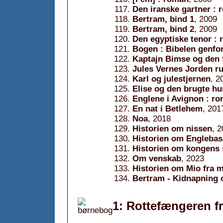
Den iranske gartner :
Bertram, bind 1
, 2009
Bertram, bind 2
, 2009
Den egyptiske tenor :
Bogen : Bibelen genfor
Kaptajn Bimse og den 
Jules Vernes Jorden ru
Karl og julestjernen
, 2
Elise og den brugte h
Englene i Avignon : r
En nat i Betlehem
, 201
Noa
, 2018
Historien om nissen
, 
Historien om Engleba
Historien om kongens 
Om venskab
, 2023
Historien om Mio fra 
Bertram - Kidnapning 
1: Rottefængeren f