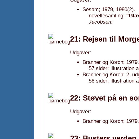
Sesam; 1979, 1980(2).
novellesamling:
"Glæd
Jacobsen
;
21: Rejsen til Mor
Udgaver:
Branner og Korch; 1979.
57 sider; illustration 
Branner og Korch; 2. ud
56 sider; illustration 
22: Støvet på en s
Udgaver:
Branner og Korch; 1979,
23: Busters verden,