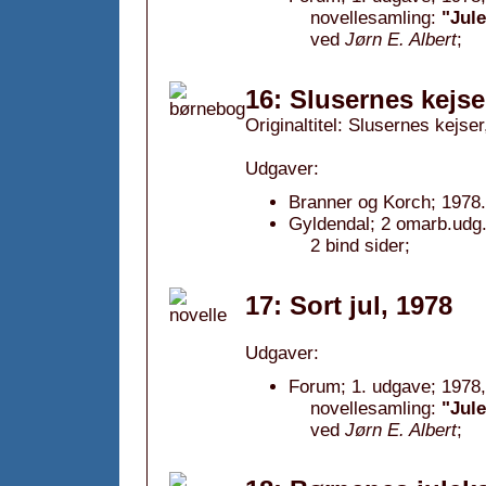
novellesamling:
"Jule
ved
Jørn E. Albert
;
16: Slusernes kejse
Originaltitel: Slusernes kejse
Udgaver:
Branner og Korch; 1978.
Gyldendal; 2 omarb.udg.
2 bind sider;
17: Sort jul, 1978
Udgaver:
Forum; 1. udgave; 1978,
novellesamling:
"Jule
ved
Jørn E. Albert
;