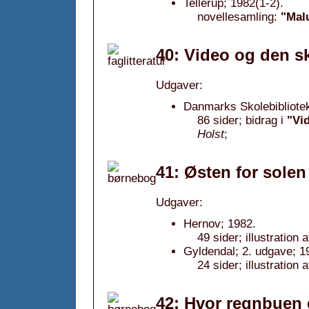
Tellerup; 1982(1-2).
novellesamling:
"Malu
40: Video og den sk
Udgaver:
Danmarks Skolebibliotek
86 sider; bidrag i
"Vid
Holst
;
41: Østen for sole
Udgaver:
Hernov; 1982.
49 sider; illustration
Gyldendal; 2. udgave; 1
24 sider; illustration 
42: Hvor regnbuen 