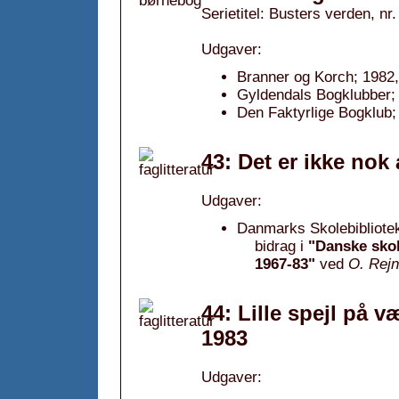
Serietitel: Busters verden, nr.
Udgaver:
Branner og Korch; 1982,
Gyldendals Bogklubber;
Den Faktyrlige Bogklub; 
43: Det er ikke nok
Udgaver:
Danmarks Skolebibliotek
bidrag i
"Danske skol
1967-83"
ved
O. Rejn
44: Lille spejl på 
1983
Udgaver: