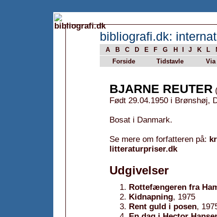
bibliografi.dk: internat
A
B
C
D
E
F
G
H
I
J
K
L
Forside
Tidstavle
Via
BJARNE REUTER
(
Født 29.04.1950 i Brønshøj,
Bosat i Danmark.
Se mere om forfatteren på:
k
litteraturpriser.dk
Udgivelser
Rottefængeren fra Ha
Kidnapning
, 1975
Rent guld i posen
, 197
En dag i Hector Hansen