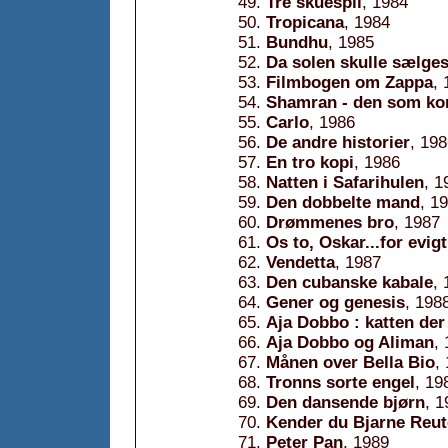
Tre skuespil
, 1984
Tropicana
, 1984
Bundhu
, 1985
Da solen skulle sælge
Filmbogen om Zappa
,
Shamran - den som k
Carlo
, 1986
De andre historier
, 19
En tro kopi
, 1986
Natten i Safarihulen
, 1
Den dobbelte mand
, 1
Drømmenes bro
, 1987
Os to, Oskar...for evigt
Vendetta
, 1987
Den cubanske kabale
,
Gener og genesis
, 198
Aja Dobbo : katten der
Aja Dobbo og Aliman
,
Månen over Bella Bio
,
Tronns sorte engel
, 19
Den dansende bjørn
, 1
Kender du Bjarne Reut
Peter Pan
, 1989