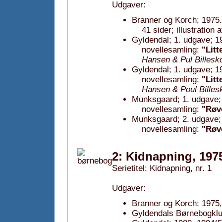
Udgaver:
Branner og Korch; 1975.
41 sider; illustration
Gyldendal; 1. udgave; 1
novellesamling:
"Litt
Hansen & Pul Billesk
Gyldendal; 1. udgave; 1
novellesamling:
"Litt
Hansen & Poul Billes
Munksgaard; 1. udgave;
novellesamling:
"Røve
Munksgaard; 2. udgave;
novellesamling:
"Røve
2: Kidnapning, 197
Serietitel: Kidnapning, nr. 1
Udgaver:
Branner og Korch; 1975,
Gyldendals Børnebogklu