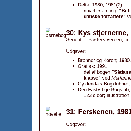
Delta; 1980, 1981(2).
novellesamling:
"Bill
danske forfattere"
v
30: Kys stjernerne,
Serietitel: Busters verden, nr.
Udgaver:
Branner og Korch; 1980,
Grafisk; 1991.
del af bogen
"Sådansk
klasse"
ved
Mariann
Gyldendals Bogklubber;
Den Faktyrlige Bogklub;
123 sider; illustratio
31: Ferskenen, 198
Udgaver: