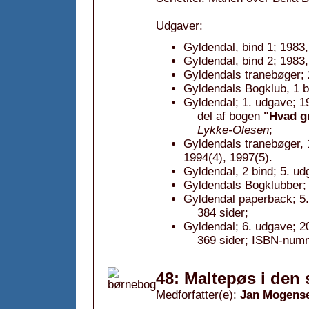
Udgaver:
Gyldendal, bind 1; 1983,
Gyldendal, bind 2; 1983,
Gyldendals tranebøger; 
Gyldendals Bogklub, 1 b
Gyldendal; 1. udgave; 1
del af bogen
"Hvad g
Lykke-Olesen
;
Gyldendals tranebøger, 1
1994(4), 1997(5).
Gyldendal, 2 bind; 5. ud
Gyldendals Bogklubber; 
Gyldendal paperback; 5.
384 sider;
Gyldendal; 6. udgave; 2
369 sider; ISBN-num
48: Maltepøs i den 
Medforfatter(e):
Jan Mogens