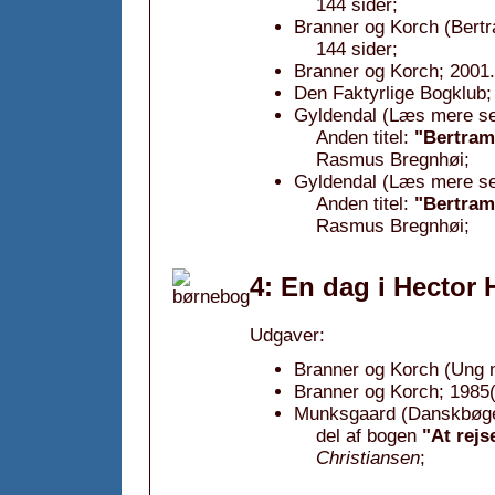
144 sider;
Branner og Korch (Bertr
144 sider;
Branner og Korch; 2001.
Den Faktyrlige Bogklub;
Gyldendal (Læs mere sel
Anden titel:
"Bertram
Rasmus Bregnhøi;
Gyldendal (Læs mere sel
Anden titel:
"Bertram
Rasmus Bregnhøi;
4: En dag i Hector 
Udgaver:
Branner og Korch (Ung n
Branner og Korch; 1985(4
Munksgaard (Danskbøger
del af bogen
"At rejs
Christiansen
;