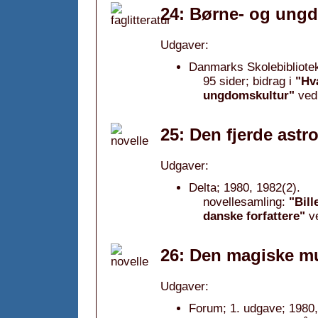
24: Børne- og ungd
Udgaver:
Danmarks Skolebibliotek
95 sider; bidrag i
"Hva
ungdomskultur"
ve
25: Den fjerde astr
Udgaver:
Delta; 1980, 1982(2).
novellesamling:
"Bill
danske forfattere"
v
26: Den magiske m
Udgaver:
Forum; 1. udgave; 1980,