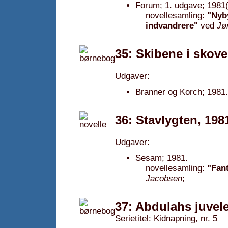
Forum; 1. udgave; 1981(
novellesamling:
"Nyb
indvandrere"
ved
Jø
35: Skibene i skove
Udgaver:
Branner og Korch; 1981.
36: Stavlygten, 198
Udgaver:
Sesam; 1981.
novellesamling:
"Fant
Jacobsen
;
37: Abdulahs juvele
Serietitel: Kidnapning, nr. 5