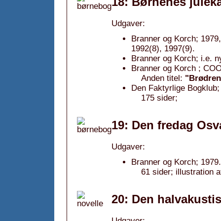
18: Børnenes julek
Udgaver:
Branner og Korch; 1979,
1992(8), 1997(9).
Branner og Korch; i.e. n
Branner og Korch ; CO
Anden titel:
"Brødren
Den Faktyrlige Bogklub;
175 sider;
19: Den fredag Osva
Udgaver:
Branner og Korch; 1979.
61 sider; illustration
20: Den halvakustis
Udgaver: