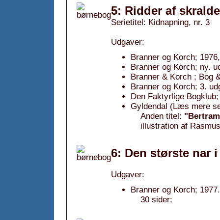
5: Ridder af skral
Serietitel: Kidnapning, nr. 3
Udgaver:
Branner og Korch; 1976,
Branner og Korch; ny. ud
Branner & Korch ; Bog &
Branner og Korch; 3. ud
Den Faktyrlige Bogklub;
Gyldendal (Læs mere sel
Anden titel:
"Bertram
illustration af Rasmu
6: Den største nar 
Udgaver:
Branner og Korch; 1977.
30 sider;