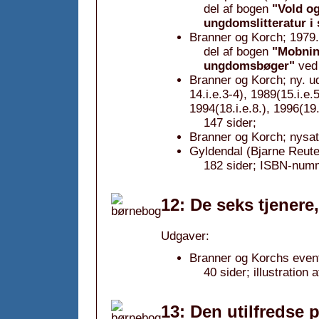
del af bogen
"Vold og
ungdomslitteratur i 
Branner og Korch; 1979.
del af bogen
"Mobning
ungdomsbøger"
ve
Branner og Korch; ny. ud
14.i.e.3-4), 1989(15.i.e.5
1994(18.i.e.8.), 1996(19.
147 sider;
Branner og Korch; nysat
Gyldendal (Bjarne Reute
182 sider; ISBN-num
12: De seks tjenere
Udgaver:
Branner og Korchs event
40 sider; illustration
13: Den utilfredse p