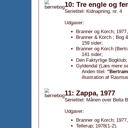
10: Tre engle og fe
Serietitel: Kidnapning, nr. 4
Udgaver:
Branner og Korch; 1977,
Branner & Korch ; Bog &
159 sider;
Branner og Korch (Bertr
141 sider;
Den Faktyrlige Bogklub;
Gyldendal (Læs mere sel
Anden titel:
"Bertram 
illustration af Rasmu
11: Zappa, 1977
Serietitel: Månen over Bella Bi
Udgaver:
Branner og Korch; 1977,
Tellerup; 1978(1-2).