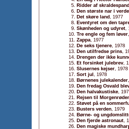
Ridder af skraldespan
Den største nar i verd
Det skøre land
, 1977
Eventyret om den tapr
Skønheden og udyret
,
Tre engle og fem løver
Zappa
, 1977
De seks tjenere
, 1978
Den utilfredse prins
, 1
Drengen der ikke kunn
Et forsinket julebrev
, 
Slusernes kejser
, 1978
Sort jul
, 1978
Børnenes julekalender
Den fredag Osvald blev
Den halvakustiske
, 19
Rejsen til Morgenrøde
Støvet på en sommerfu
Busters verden
, 1979
Børne- og ungdomslitt
Den fjerde astronaut
, 
Den magiske mundhar