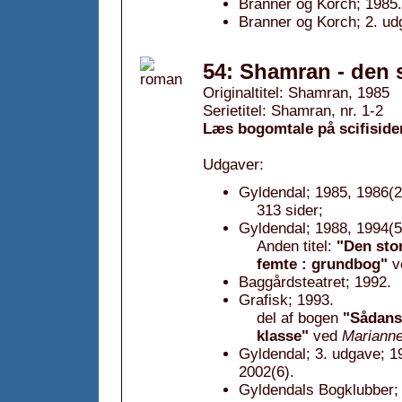
Branner og Korch; 1985.
Branner og Korch; 2. ud
54: Shamran - den
Originaltitel: Shamran, 1985
Serietitel: Shamran, nr. 1-2
Læs bogomtale på scifiside
Udgaver:
Gyldendal; 1985, 1986(2
313 sider;
Gyldendal; 1988, 1994(5
Anden titel:
"Den stor
femte : grundbog"
v
Baggårdsteatret; 1992.
Grafisk; 1993.
del af bogen
"Sådansk
klasse"
ved
Mariann
Gyldendal; 3. udgave; 19
2002(6).
Gyldendals Bogklubber; 