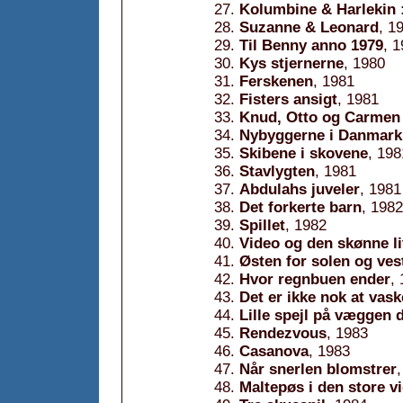
Kolumbine & Harlekin :
Suzanne & Leonard
, 1
Til Benny anno 1979
, 
Kys stjernerne
, 1980
Ferskenen
, 1981
Fisters ansigt
, 1981
Knud, Otto og Carmen
Nybyggerne i Danmark
Skibene i skovene
, 198
Stavlygten
, 1981
Abdulahs juveler
, 1981
Det forkerte barn
, 1982
Spillet
, 1982
Video og den skønne li
Østen for solen og ve
Hvor regnbuen ender
,
Det er ikke nok at vas
Lille spejl på væggen 
Rendezvous
, 1983
Casanova
, 1983
Når snerlen blomstrer
Maltepøs i den store v