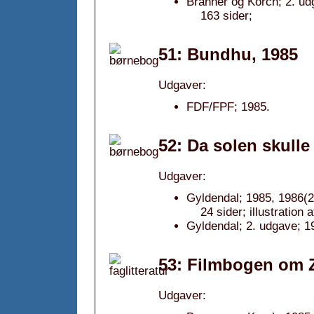
Branner og Korch; 2. ud
163 sider;
51: Bundhu, 1985
Udgaver:
FDF/FPF; 1985.
52: Da solen skulle
Udgaver:
Gyldendal; 1985, 1986(2
24 sider; illustration 
Gyldendal; 2. udgave; 1
53: Filmbogen om 
Udgaver: