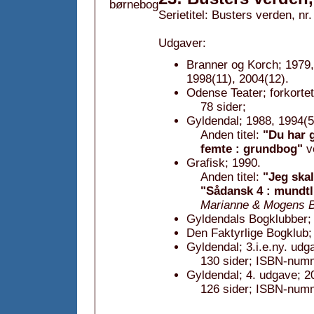
Serietitel: Busters verden, nr.
Udgaver:
Branner og Korch; 1979,
1998(11), 2004(12).
Odense Teater; forkorte
78 sider;
Gyldendal; 1988, 1994(5
Anden titel:
"Du har 
femte : grundbog"
v
Grafisk; 1990.
Anden titel:
"Jeg skal
"Sådansk 4 : mundtli
Marianne & Mogens B
Gyldendals Bogklubber; 
Den Faktyrlige Bogklub;
Gyldendal; 3.i.e.ny. udg
130 sider; ISBN-num
Gyldendal; 4. udgave; 2
126 sider; ISBN-num