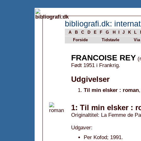
bibliografi.dk: internat
A
B
C
D
E
F
G
H
I
J
K
L
Forside
Tidstavle
Via
FRANCOISE REY
(r
Født 1951 i Frankrig.
Udgivelser
Til min elsker : roman
1: Til min elsker : 
Originaltitel: La Femme de Pa
Udgaver:
Per Kofod; 1991.