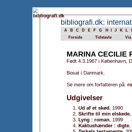
bibliografi.dk: internat
A
B
C
D
E
F
G
H
I
J
K
L
Forside
Tidstavle
Via
MARINA CECILIE
Født 4.3.1967 i København, 
Bosat i Danmark.
Se mere om forfatteren på:
r
Udgivelser
Ud af et skød
, 1990
Skrifte til min elskede
,
Lyng : roman
, 1999
Kaktushænder : digte
,
Terkels testamente
, 20