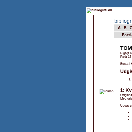
bibliogr
A
B
Forsi
TOM
Rigtigt 
Født 16
Bosat i 
Udgi
1: Kv
Original
Medforfa
Udgaver