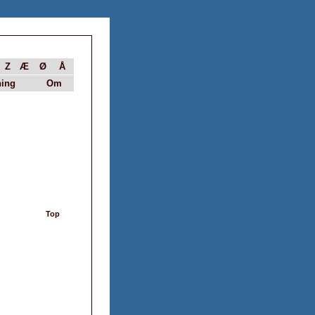
Z
Æ
Ø
Å
ing
Om
Top