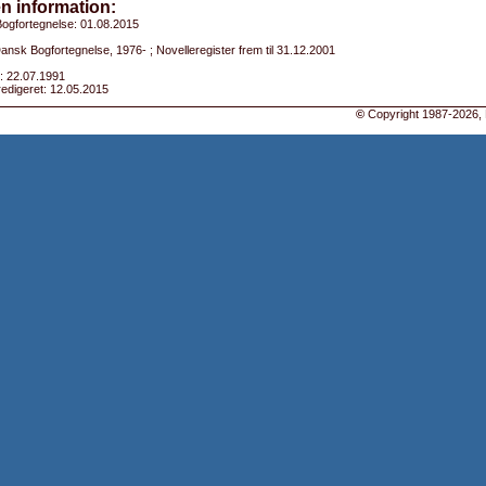
n information:
ogfortegnelse: 01.08.2015
Dansk Bogfortegnelse, 1976- ; Novelleregister frem til 31.12.2001
: 22.07.1991
edigeret: 12.05.2015
©
Copyright 1987-2026, 