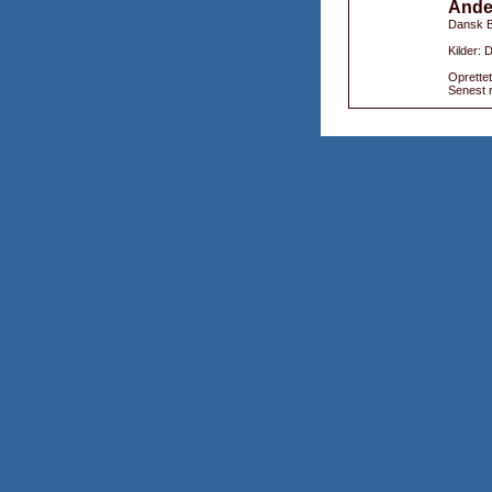
Ande
Dansk B
Kilder: 
Oprettet
Senest r