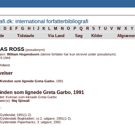
afi.dk: international forfatterbibliografi
C
D
E
F
G
H
I
J
K
L
M
N
O
P
Q
R
S
T
U
V
W
X
Y
de
Tidstavle
Via Land
Søg
Kilder
Afgrænsn
AS ROSS
(pseudonym)
navn:
William Hogendoorn
(denne forfatter har kun skrevet under pseudonym).
.9.1944.
Holland.
velser
Kvinden som lignede Greta Garbo
, 1991
inden som lignede Greta Garbo, 1991
titel: Kvinnan som kiknade Greta Garbo
tter(e):
Maj Sjöwall
:
Gyldendal; 1991(1-2).
Gyldendals Bogklubber; i.e.2. udgave; 1991(1-2).
Gyldendals Paperbacks; 3. udgave; 1992.