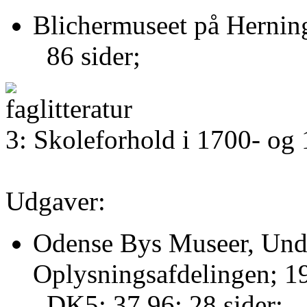
Blichermuseet på Hernin
86 sider;
3: Skoleforhold i 1700- og 
Udgaver:
Odense Bys Museer, Unde
Oplysningsafdelingen; 1
DK5: 37.96; 28 sider;