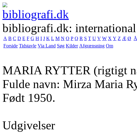
bibliografi.dk: international
A
B
C
D
E
F
G
H
I
J
K
L
M
N
O
P
Q
R
S
T
U
V
W
X
Y
Z
Æ
Ø
Forside
Tidstavle
Via Land
Søg
Kilder
Afgrænsning
Om
MARIA RYTTER
(rigtigt 
Fulde navn: Mirza Maria Ry
Født 1950.
Udgivelser