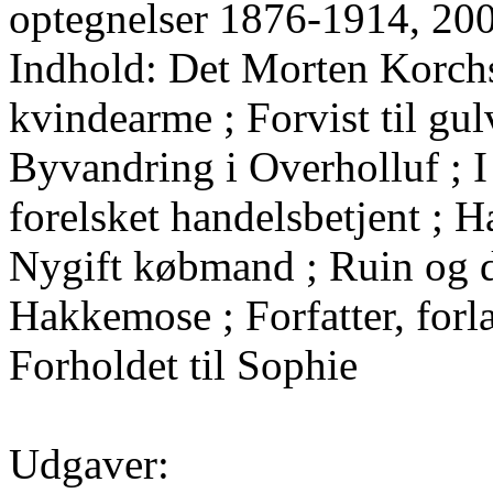
optegnelser 1876-1914, 20
Indhold: Det Morten Korchsk
kvindearme ; Forvist til gul
Byvandring i Overholluf ; 
forelsket handelsbetjent ; H
Nygift købmand ; Ruin og d
Hakkemose ; Forfatter, forl
Forholdet til Sophie
Udgaver: