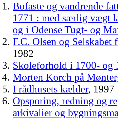
Bofaste og vandrende fat
1771 : med særlig vægt la
og i Odense Tugt- og Ma
F.C. Olsen og Selskabet 
1982
Skoleforhold i 1700- og 
Morten Korch på Mønter
I rådhusets kælder
, 1997
Opsporing, redning og reg
arkivalier og bygningsma