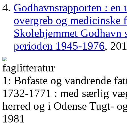
Godhavnsrapporten : en u
overgreb og medicinske 
Skolehjemmet Godhavn s
perioden 1945-1976
, 20
1: Bofaste og vandrende fat
1732-1771 : med særlig vægt
herred og i Odense Tugt- 
1981