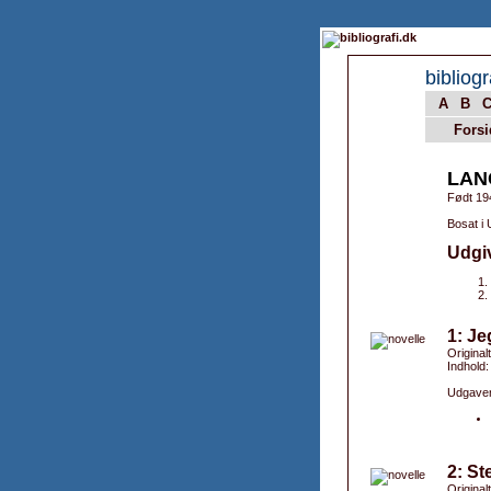
bibliogr
A
B
Forsi
LAN
Født 19
Bosat i
Udgi
1: Je
Original
Indhold:
Udgaver
2: St
Original