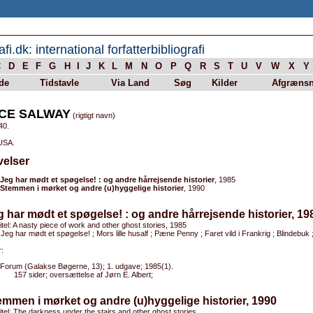
afi.dk: international forfatterbibliografi
C
D
E
F
G
H
I
J
K
L
M
N
O
P
Q
R
S
T
U
V
W
X
Y
de
Tidstavle
Via Land
Søg
Kilder
Afgrænsn
CE SALWAY
(rigtigt navn)
40.
 USA.
velser
Jeg har mødt et spøgelse! : og andre hårrejsende historier
, 1985
Stemmen i mørket og andre (u)hyggelige historier
, 1990
g har mødt et spøgelse! : og andre hårrejsende historier, 19
titel: A nasty piece of work and other ghost stories, 1985
 Jeg har mødt et spøgelse! ; Mors lille husalf ; Pæne Penny ; Faret vild i Frankrig ; Blindebuk ; 
:
Forum (Galakse Bøgerne, 13); 1. udgave; 1985(1).
157 sider; oversættelse af Jørn E. Albert;
emmen i mørket og andre (u)hyggelige historier, 1990
titel: The darkness under the stairs and other ghost stories