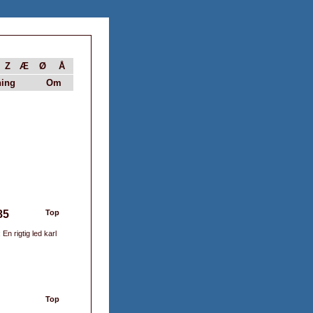
Z
Æ
Ø
Å
ing
Om
85
Top
En rigtig led karl
Top