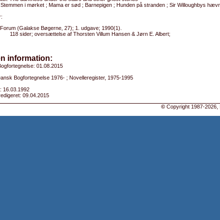
: Stemmen i mørket ; Mama er sød ; Barnepigen ; Hunden på stranden ; Sir Willoughbys hævn 
:
Forum (Galakse Bøgerne, 27); 1. udgave; 1990(1).
118 sider; oversættelse af Thorsten Villum Hansen & Jørn E. Albert;
n information:
ogfortegnelse: 01.08.2015
Dansk Bogfortegnelse 1976- ; Novelleregister, 1975-1995
: 16.03.1992
edigeret: 09.04.2015
©
Copyright 1987-2026, 