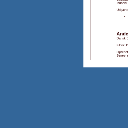
Indhold
Udgaver
Ande
Dansk B
Kilder: 
Oprettet
Senest r