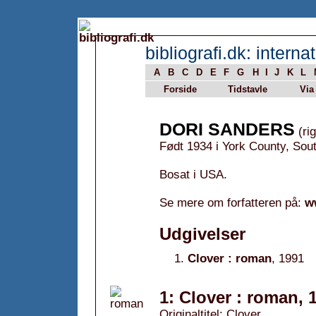
bibliografi.dk: internat
A
B
C
D
E
F
G
H
I
J
K
L
Forside
Tidstavle
Via
DORI SANDERS
(rig
Født 1934 i York County, Sou
Bosat i USA.
Se mere om forfatteren på:
w
Udgivelser
Clover : roman
, 1991
1: Clover : roman, 
Originaltitel: Clover