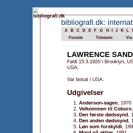
bibliografi.dk: internat
A
B
C
D
E
F
G
H
I
J
K
L
Forside
Tidstavle
Via
LAWRENCE SAN
Født 15.3.1920 i Brooklyn, U
USA.
Var bosat i USA.
Udgivelser
Anderson-sagen
, 1970
Velkommen til Coburn
Den første dødssynd
, 
Den anden dødssynd
, 
Løn som forskyldt
, 19
Mord på aktier
, 1991