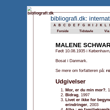
bibliografi.dk: internat
A
B
C
D
E
F
G
H
I
J
K
L
Forside
Tidstavle
Via
MALENE SCHWAR
Født 10.08.1935 i København
Bosat i Danmark.
Se mere om forfatteren på:
r
Udgivelser
Mor, er du min mor?
, 
Bidrag
, 1997
Livet er ikke for begyn
erindringer
, 2003
Alba : en familiekrønik