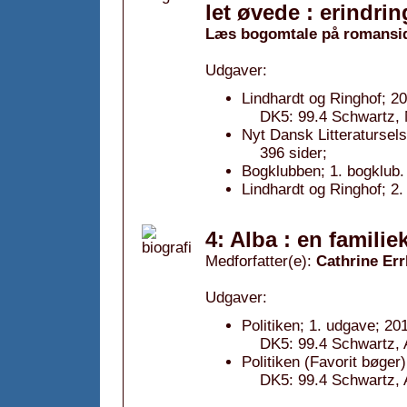
let øvede : erindrin
Læs bogomtale på romansi
Udgaver:
Lindhardt og Ringhof; 2
DK5: 99.4 Schwartz, M
Nyt Dansk Litteratursel
396 sider;
Bogklubben; 1. bogklub.
Lindhardt og Ringhof; 2.
4: Alba : en familie
Medforfatter(e):
Cathrine Er
Udgaver:
Politiken; 1. udgave; 20
DK5: 99.4 Schwartz, A
Politiken (Favorit bøger
DK5: 99.4 Schwartz, A