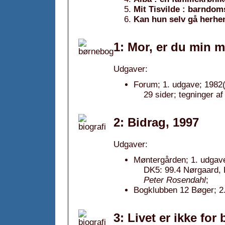
Mit Tisvilde : barndom
Kan hun selv gå herhe
1: Mor, er du min m
Udgaver:
Forum; 1. udgave; 1982(
29 sider; tegninger af
2: Bidrag, 1997
Udgaver:
Møntergården; 1. udgave
DK5: 99.4 Nørgaard, L
Peter Rosendahl
;
Bogklubben 12 Bøger; 2.
3: Livet er ikke fo