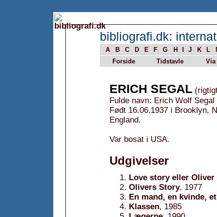
bibliografi.dk: internat
A
B
C
D
E
F
G
H
I
J
K
L
Forside
Tidstavle
Via
ERICH SEGAL
(rigtig
Fulde navn: Erich Wolf Segal
Født 16.06.1937 i Brooklyn, 
England.
Var bosat i USA.
Udgivelser
Love story eller Olive
Olivers Story
, 1977
En mand, en kvinde, et
Klassen
, 1985
Lægerne
, 1990