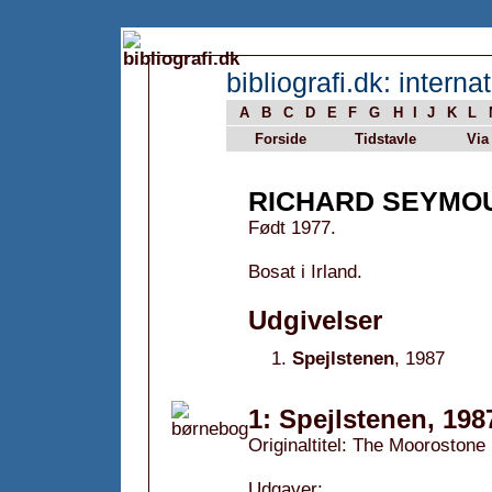
bibliografi.dk: internat
A
B
C
D
E
F
G
H
I
J
K
L
Forside
Tidstavle
Via
RICHARD SEYMO
Født 1977.
Bosat i Irland.
Udgivelser
Spejlstenen
, 1987
1: Spejlstenen, 198
Originaltitel: The Moorostone
Udgaver: