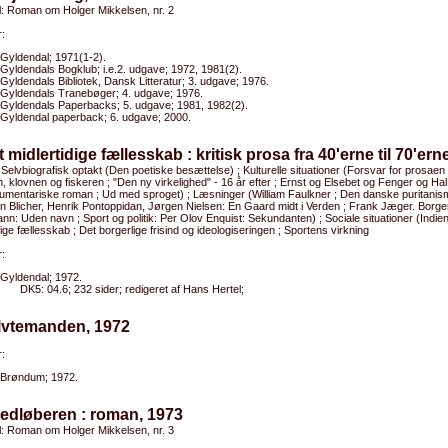
el: Roman om Holger Mikkelsen, nr. 2
:
Gyldendal; 1971(1-2).
Gyldendals Bogklub; i.e.2. udgave; 1972, 1981(2).
Gyldendals Bibliotek, Dansk Litteratur; 3. udgave; 1976.
Gyldendals Tranebøger; 4. udgave; 1976.
Gyldendals Paperbacks; 5. udgave; 1981, 1982(2).
Gyldendal paperback; 6. udgave; 2000.
t midlertidige fællesskab : kritisk prosa fra 40'erne til 70'ern
 Selvbiografisk optakt (Den poetiske besættelse) ; Kulturelle situationer (Forsvar for prosaen 
n, klovnen og fiskeren ; "Den ny virkelighed" - 16 år efter ; Ernst og Elsebet og Fenger og Hal
umentariske roman ; Ud med sproget) ; Læsninger (William Faulkner ; Den danske puritanis
 Blicher, Henrik Pontoppidan, Jørgen Nielsen: En Gaard midt i Verden ; Frank Jæger. Borger
: Uden navn ; Sport og politik: Per Olov Enquist: Sekundanten) ; Sociale situationer (Indie
dige fællesskab ; Det borgerlige frisind og ideologiseringen ; Sportens virkning
:
Gyldendal; 1972.
DK5: 04.6; 232 sider; redigeret af Hans Hertel;
olvtemanden, 1972
:
Brøndum; 1972.
edløberen : roman, 1973
el: Roman om Holger Mikkelsen, nr. 3