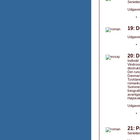
Serietite
Udgaver
19: D
Udgaver
20: D
Indhold:
Vindros
destrukt
Det run
Danmark 
Tyskland
romankun
Svimmelh
fotograf
avantgar
Højskole
Udgaver
21: P
Serietit