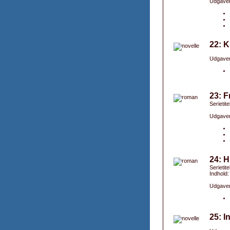
Udgaver
22: 
Udgaver
23: F
Serietit
Udgaver
24: H
Serietit
Indhold:
Udgaver
25: I