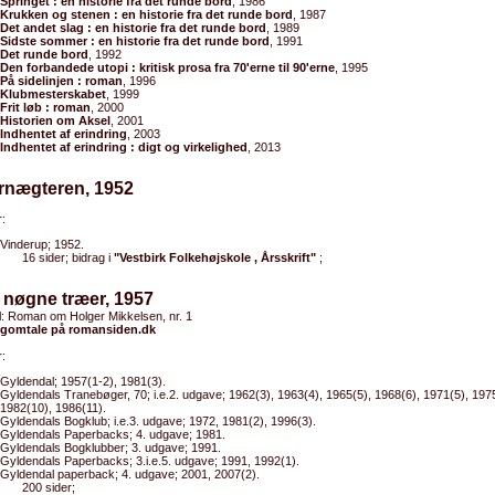
Springet : en historie fra det runde bord
, 1986
Krukken og stenen : en historie fra det runde bord
, 1987
Det andet slag : en historie fra det runde bord
, 1989
Sidste sommer : en historie fra det runde bord
, 1991
Det runde bord
, 1992
Den forbandede utopi : kritisk prosa fra 70'erne til 90'erne
, 1995
På sidelinjen : roman
, 1996
Klubmesterskabet
, 1999
Frit løb : roman
, 2000
Historien om Aksel
, 2001
Indhentet af erindring
, 2003
Indhentet af erindring : digt og virkelighed
, 2013
ornægteren, 1952
:
Vinderup; 1952.
16 sider; bidrag i
"Vestbirk Folkehøjskole , Årsskrift"
;
 nøgne træer, 1957
el: Roman om Holger Mikkelsen, nr. 1
gomtale på romansiden.dk
:
Gyldendal; 1957(1-2), 1981(3).
Gyldendals Tranebøger, 70; i.e.2. udgave; 1962(3), 1963(4), 1965(5), 1968(6), 1971(5), 1975
1982(10), 1986(11).
Gyldendals Bogklub; i.e.3. udgave; 1972, 1981(2), 1996(3).
Gyldendals Paperbacks; 4. udgave; 1981.
Gyldendals Bogklubber; 3. udgave; 1991.
Gyldendals Paperbacks; 3.i.e.5. udgave; 1991, 1992(1).
Gyldendal paperback; 4. udgave; 2001, 2007(2).
200 sider;