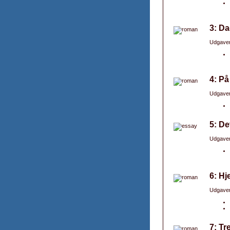
3: Da
Udgaver
4: På
Udgaver
5: De
Udgaver
6: H
Udgaver
7: Tr