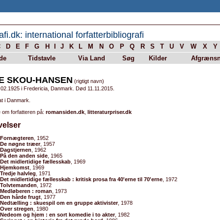
afi.dk: international forfatterbibliografi
C
D
E
F
G
H
I
J
K
L
M
N
O
P
Q
R
S
T
U
V
W
X
Y
de
Tidstavle
Via Land
Søg
Kilder
Afgrænsn
E SKOU-HANSEN
(rigtigt navn)
.02.1925 i Fredericia, Danmark. Død 11.11.2015.
at i Danmark.
 om forfatteren på:
romansiden.dk
,
litteraturpriser.dk
velser
Fornægteren
, 1952
De nøgne træer
, 1957
Dagstjernen
, 1962
På den anden side
, 1965
Det midlertidige fællesskab
, 1969
Hjemkomst
, 1969
Tredje halvleg
, 1971
Det midlertidige fællesskab : kritisk prosa fra 40'erne til 70'erne
, 1972
Tolvtemanden
, 1972
Medløberen : roman
, 1973
Den hårde frugt
, 1977
Nedtælling : skuespil om en gruppe aktivister
, 1978
Over stregen
, 1980
Nedeom og hjem : en sort komedie i to akter
, 1982