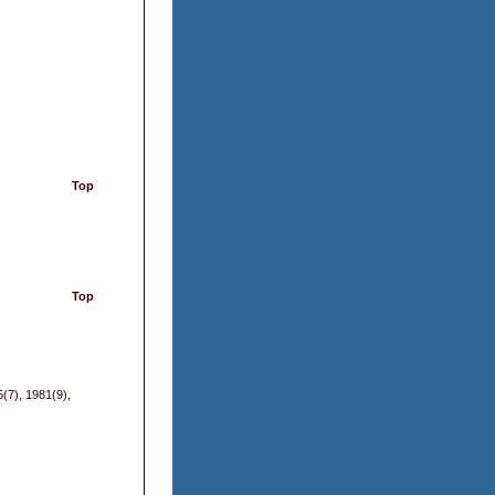
Top
Top
(7), 1981(9),