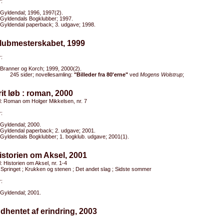
:
Gyldendal; 1996, 1997(2).
Gyldendals Bogklubber; 1997.
Gyldendal paperback; 3. udgave; 1998.
Klubmesterskabet, 1999
:
Branner og Korch; 1999, 2000(2).
245 sider; novellesamling:
"Billeder fra 80'erne"
ved
Mogens Wolstrup
;
rit løb : roman, 2000
el: Roman om Holger Mikkelsen, nr. 7
:
Gyldendal; 2000.
Gyldendal paperback; 2. udgave; 2001.
Gyldendals Bogklubber; 1. bogklub. udgave; 2001(1).
istorien om Aksel, 2001
el: Historien om Aksel, nr. 1-4
 Springet ; Krukken og stenen ; Det andet slag ; Sidste sommer
:
Gyldendal; 2001.
ndhentet af erindring, 2003