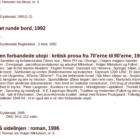
l: Historien om Aksel, nr. 4
:
Gyldendal; 1991(1-2).
et runde bord, 1992
:
Gyldendals Bogklubber , 2 bind; 1992.
en forbandede utopi : kritisk prosa fra 70'erne til 90'erne, 1
 Samtiden og forfatterskabet (Vores mur ; Mens PH var i Sverige ; I højere magters hænder : f
en ; Overgange : parcelhusrevolutionen og advokat Mikkelsen ; Holger Mikkelsen og Folket ;
ive : tale til Det danske Akademi ; Flugten fremad : Danmark set i Moskva ; Springet, håbet, 
de bord) ; Samfundet og verden (Ridderdrømme og lovløshed : Danmark 1200-1350 ; Er dansk
set i Argentina ; 40'erne i 80'erne? ; Fra det befæstede Israel ; Når Marx slipper op : Sovje
: længslen og den ny mission ; Sportsbilleder (Øjets begær: den rene vare ; Martyriets triumf
st (Den alvidende dokumentarist ; Hen imod en realistisk romankunst ; Om brug af skønlitte
ed er styrke : Peter Laugesen ; Kundera i to verdener ; Virkeligheden i øjeblikket : Thorkil
ier ; Sansning og metafysik : K.E. Løgstrups filosofi) ; Tradition og modernitet (Folket og den p
de : tale til Information ; Den provokerende kvalitet : debat med Kristen Poulsgaard ; Folkelig, k
billeder 1948-94 ; Vi er også det vi vil: den forbandede utopi)
:
Gyldendal; 1995.
DK5: 04.6; 212 sider;
å sidelinjen : roman, 1996
el: Roman om Holger Mikkelsen, nr. 6