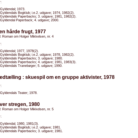
:
Gyldendal; 1973.
Gyldendals Bogklub; i.e.2. udgave; 1974, 1982(2).
Gyldendals Paperbacks; 3. udgave; 1981, 1982(2).
Gyldendal Paperback; 4. udgave; 2000.
en hårde frugt, 1977
el: Roman om Holger Mikkelsen, nr. 4
:
Gyldendal; 1977, 1978(2).
Gyldendals Bogklub; i.e.2. udgave; 1978, 1982(2).
Gyldendals Paperbacks; 3. udgave; 1980.
Gyldendals Paperbacks; 4. udgave; 1981, 1983(3).
Gyldendals Tranebøger; 5. udgave; 1990.
edtælling : skuespil om en gruppe aktivister, 1978
:
Gyldendals Teater; 1978.
ver stregen, 1980
el: Roman om Holger Mikkelsen, nr. 5
:
Gyldendal; 1980, 1981(3).
Gyldendals Bogklub; i.e.2. udgave; 1981.
Gyldendals Paperbacks; 3. udgave; 1981.