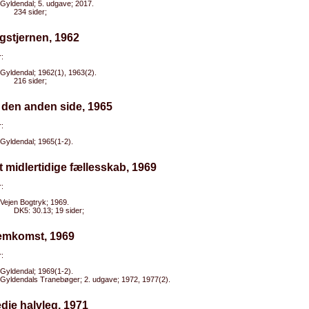
Gyldendal; 5. udgave; 2017.
234 sider;
gstjernen, 1962
:
Gyldendal; 1962(1), 1963(2).
216 sider;
 den anden side, 1965
:
Gyldendal; 1965(1-2).
t midlertidige fællesskab, 1969
:
Vejen Bogtryk; 1969.
DK5: 30.13; 19 sider;
jemkomst, 1969
:
Gyldendal; 1969(1-2).
Gyldendals Tranebøger; 2. udgave; 1972, 1977(2).
edje halvleg, 1971