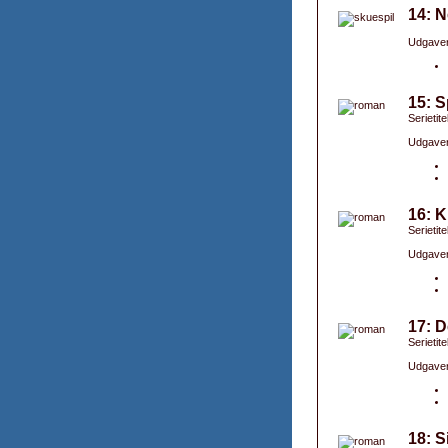
14: N
Udgaver
15: S
Serietite
Udgaver
16: K
Serietite
Udgaver
17: D
Serietite
Udgaver
18: S