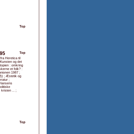
Top
995
Top
ra Heretica til
 Kunsten og det
utopien : omkring
erne et folk? :
tunionen 1987 ;
)) ; Æstetik og
ratur ;
d Hansens
olitiske
risten ... ;
Top