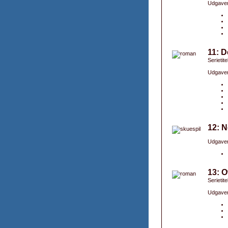
Udgaver
11: D
Serietit
Udgaver
12: N
Udgaver
13: O
Serietit
Udgaver