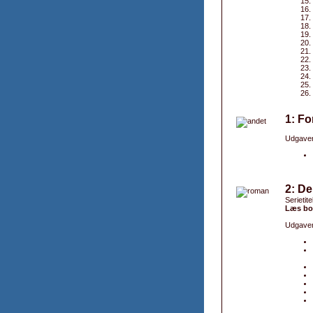
1: F
Udgaver
2: De
Serietit
Læs bo
Udgaver