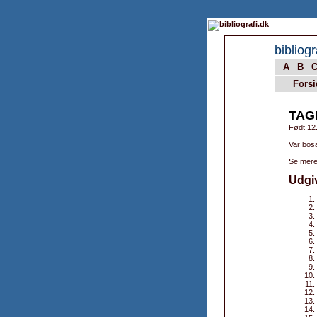
bibliogr
A
B
Forsi
TAG
Født 12
Var bos
Se mere
Udgi