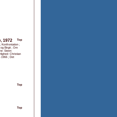
e, 1972
Top
; Konfrontation ;
 og Birgit ; Om
me: Steen
lighed: Christian
n 1966 ; Det
Top
Top