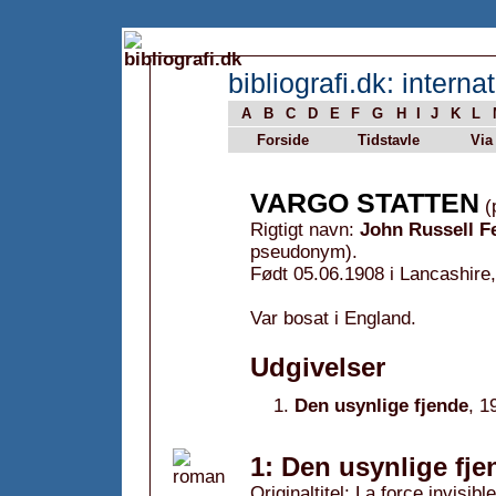
bibliografi.dk: internat
A
B
C
D
E
F
G
H
I
J
K
L
Forside
Tidstavle
Via
VARGO STATTEN
(
Rigtigt navn:
John Russell F
pseudonym).
Født 05.06.1908 i Lancashire
Var bosat i England.
Udgivelser
Den usynlige fjende
, 1
1: Den usynlige fje
Originaltitel: La force invisible