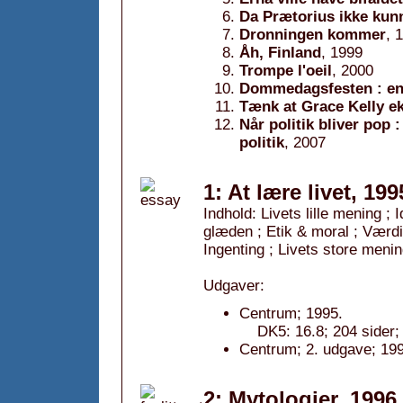
Da Prætorius ikke kun
Dronningen kommer
, 
Åh, Finland
, 1999
Trompe l'oeil
, 2000
Dommedagsfesten : en 
Tænk at Grace Kelly ek
Når politik bliver pop 
politik
, 2007
1: At lære livet, 199
Indhold: Livets lille mening ;
glæden ; Etik & moral ; Værdi
Ingenting ; Livets store mening
Udgaver:
Centrum; 1995.
DK5: 16.8; 204 sider;
Centrum; 2. udgave; 19
2: Mytologier, 1996