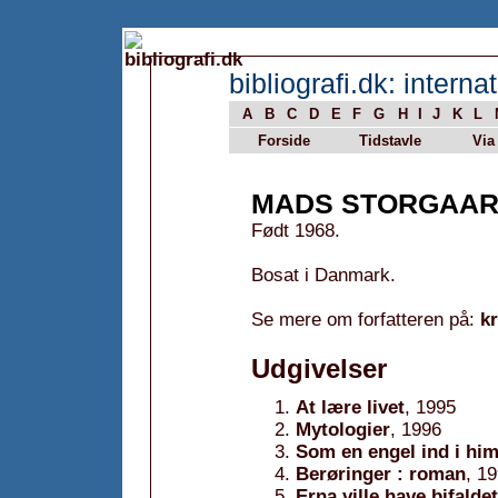
bibliografi.dk: internat
A
B
C
D
E
F
G
H
I
J
K
L
Forside
Tidstavle
Via
MADS STORGAAR
Født 1968.
Bosat i Danmark.
Se mere om forfatteren på:
k
Udgivelser
At lære livet
, 1995
Mytologier
, 1996
Som en engel ind i him
Berøringer : roman
, 1
Erna ville have bifaldet