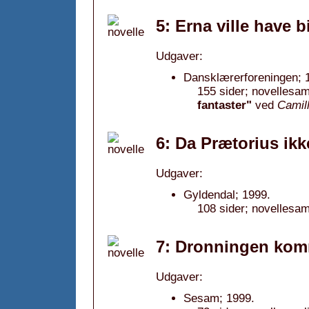
5: Erna ville have b
Udgaver:
Dansklærerforeningen; 
155 sider; novellesam
fantaster"
ved
Camil
6: Da Prætorius ik
Udgaver:
Gyldendal; 1999.
108 sider; novellesam
7: Dronningen kom
Udgaver:
Sesam; 1999.