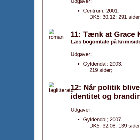
Udgaver:
Centrum; 2001.
DK5: 30.12; 291 sider
11: Tænk at Grace K
Læs bogomtale på krimisid
Udgaver:
Gyldendal; 2003.
219 sider;
12: Når politik bli
identitet og brandin
Udgaver:
Gyldendal; 2007.
DK5: 32.08; 139 sider