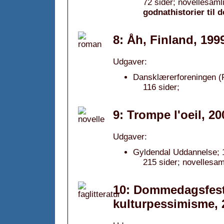
72 sider; novellesaml
godnathistorier til 
8: Åh, Finland, 199
Udgaver:
Dansklærerforeningen (Fr
116 sider;
9: Trompe l'oeil, 20
Udgaver:
Gyldendal Uddannelse; 
215 sider; novellesam
10: Dommedagsfesten
kulturpessimisme, 