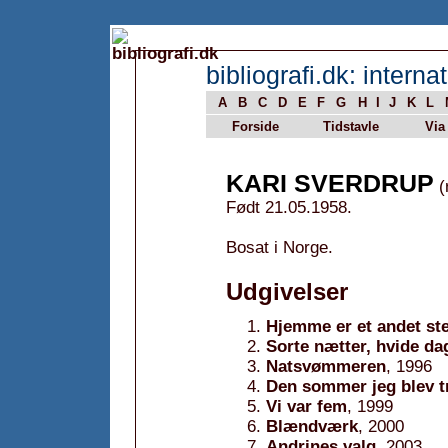
bibliografi.dk: internat
A
B
C
D
E
F
G
H
I
J
K
L
Forside
Tidstavle
Via
KARI SVERDRUP
(
Født 21.05.1958.
Bosat i Norge.
Udgivelser
Hjemme er et andet st
Sorte nætter, hvide da
Natsvømmeren
, 1996
Den sommer jeg blev t
Vi var fem
, 1999
Blændværk
, 2000
Andrines valg
, 2003