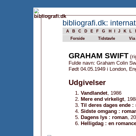
bibliografi.dk: internat
A
B
C
D
E
F
G
H
I
J
K
L
Forside
Tidstavle
Via
GRAHAM SWIFT
(ri
Fulde navn: Graham Colin Swi
Født 04.05.1949 i London, En
Udgivelser
Vandlandet
, 1986
Mere end virkeligt
, 198
Til deres dages ende :
Sidste omgang : roma
Dagens lys : roman
, 2
Helligdag : en romanc