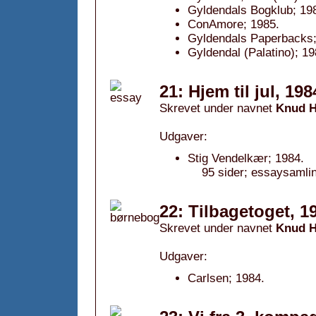
Gyldendals Bogklub; 19
ConAmore; 1985.
Gyldendals Paperbacks; 
Gyldendal (Palatino); 19
21: Hjem til jul, 198
Skrevet under navnet
Knud H
Udgaver:
Stig Vendelkær; 1984.
95 sider; essaysamli
22: Tilbagetoget, 1
Skrevet under navnet
Knud H
Udgaver:
Carlsen; 1984.