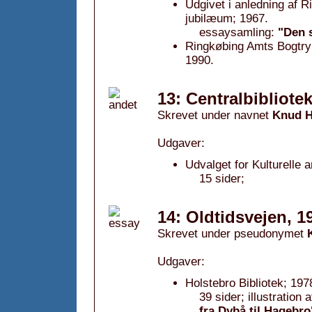
Udgivet i anledning af 
jubilæum; 1967.
essaysamling:
"Den s
Ringkøbing Amts Bogtryk
1990.
13: Centralbibliote
Skrevet under navnet
Knud H
Udgaver:
Udvalget for Kulturelle 
15 sider;
14: Oldtidsvejen, 1
Skrevet under pseudonymet
Udgaver:
Holstebro Bibliotek; 197
39 sider; illustration
fra Dybå til Hagebro