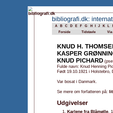
bibliografi.dk: internat
A
B
C
D
E
F
G
H
I
J
K
L
Forside
Tidstavle
Via
KNUD H. THOMSE
KASPER GRØNNI
KNUD PICHARD
(pse
Fulde navn: Knud Henning P
Født 19.10.1921 i Holstebro,
Var bosat i Danmark.
Se mere om forfatteren på:
li
Udgivelser
Karlene fra Blåmølle
, 