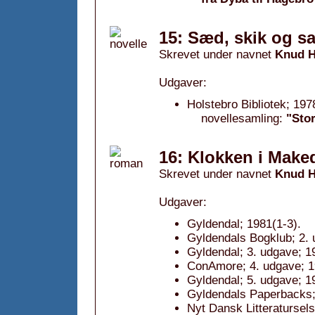
15: Sæd, skik og s
Skrevet under navnet
Knud H
Udgaver:
Holstebro Bibliotek; 197
novellesamling:
"Sto
16: Klokken i Make
Skrevet under navnet
Knud H
Udgaver:
Gyldendal; 1981(1-3).
Gyldendals Bogklub; 2. 
Gyldendal; 3. udgave; 1
ConAmore; 4. udgave; 1
Gyldendal; 5. udgave; 1
Gyldendals Paperbacks; 
Nyt Dansk Litteratursel