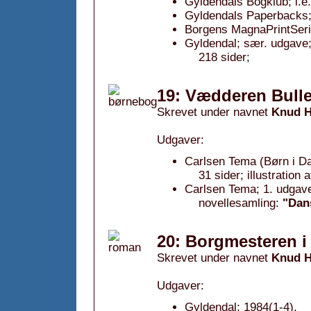
Gyldendals Bogklub; i.e
Gyldendals Paperbacks; 
Borgens MagnaPrintSerie
Gyldendal; sær. udgave;
218 sider;
19: Vædderen Bulle
Skrevet under navnet
Knud H
Udgaver:
Carlsen Tema (Børn i Da
31 sider; illustration 
Carlsen Tema; 1. udgave
novellesamling:
"Dan
20: Borgmesteren i
Skrevet under navnet
Knud H
Udgaver:
Gyldendal; 1984(1-4).