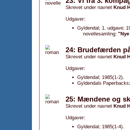
23: Vi fra 3. kompa
Skrevet under navnet
Knud H
Udgaver:
Gyldendal; 1. udgave; 1
novellesamling:
"Nye
24: Brudefærden på
Skrevet under navnet
Knud H
Udgaver:
Gyldendal; 1985(1-2).
Gyldendals Paperbacks; 
25: Mændene og ski
Skrevet under navnet
Knud H
Udgaver:
Gyldendal; 1985(1-4).