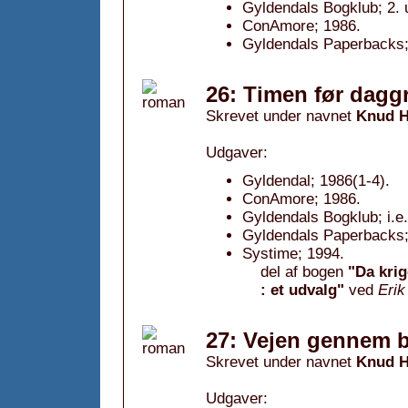
Gyldendals Bogklub; 2. 
ConAmore; 1986.
Gyldendals Paperbacks; 
26: Timen før daggr
Skrevet under navnet
Knud H
Udgaver:
Gyldendal; 1986(1-4).
ConAmore; 1986.
Gyldendals Bogklub; i.e
Gyldendals Paperbacks; 
Systime; 1994.
del af bogen
"Da kri
: et udvalg"
ved
Erik
27: Vejen gennem b
Skrevet under navnet
Knud H
Udgaver: