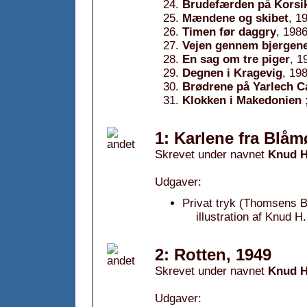
Brudefærden på Korsi
Mændene og skibet
, 1
Timen før daggry
, 198
Vejen gennem bjergen
En sag om tre piger
, 1
Degnen i Kragevig
, 19
Brødrene på Yarlech C
Klokken i Makedonien 
1: Karlene fra Blåm
Skrevet under navnet
Knud H
Udgaver:
Privat tryk (Thomsens B
illustration af Knud 
2: Rotten, 1949
Skrevet under navnet
Knud H
Udgaver: