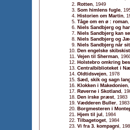
Rotten
, 1949
Som himlens fugle
, 19
Historien om Martin
, 1
Tåge om en ø : roman
,
Niels Sandbjerg og ha
Niels Sandbjerg kan se
Niels Sandbjerg og J
Niels Sandbjerg når si
Den engelske skibskis
Vejen til Sherman
, 196
Holstebro omkring bes
Centralbiblioteket i N
Oldtidsvejen
, 1978
Sæd, skik og sagn lan
Klokken i Makedonien
,
Røverne i Skotland
, 19
Den irske præst
, 1983
Vædderen Buller
, 1983
Borgmesteren i Monte
Hjem til jul
, 1984
Tilbagetoget
, 1984
Vi fra 3. kompagni
, 19