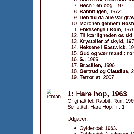
Bech : en bog
, 1971
Rabbit igen
, 1972
Den tid da alle var gra
Marchen gennem Bosto
Enkesenge i Rom
, 197
Til kærligheden os skil
Krystaller af skyld
, 19
Heksene i Eastwick
, 1
Gud og vær mand : r
S.
, 1989
Brasilien
, 1996
Gertrud og Claudius
, 
Terrorist
, 2007
1: Hare hop, 1963
Originaltitel: Rabbit, Run, 196
Serietitel: Hare Hop, nr. 1
Udgaver:
Gyldendal; 1963.