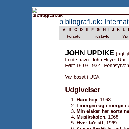
bibliografi.dk: internat
A
B
C
D
E
F
G
H
I
J
K
L
Forside
Tidstavle
Via
JOHN UPDIKE
(rigtig
Fulde navn: John Hoyer Updi
Født 18.03.1932 i Pennsylvan
Var bosat i USA.
Udgivelser
Hare hop
, 1963
I morgen og i morgen 
Min elsker har sorte n
Musikskolen
, 1968
Hver ta'r sit
, 1969
Ace in the Hole and T