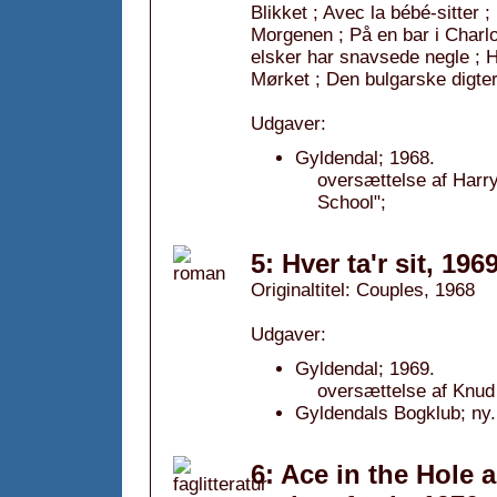
Blikket ; Avec la bébé-sitter ;
Morgenen ; På en bar i Charlo
elsker har snavsede negle ; H
Mørket ; Den bulgarske digte
Udgaver:
Gyldendal; 1968.
oversættelse af Harr
School";
5: Hver ta'r sit, 196
Originaltitel: Couples, 1968
Udgaver:
Gyldendal; 1969.
oversættelse af Knud
Gyldendals Bogklub; ny.
6: Ace in the Hole