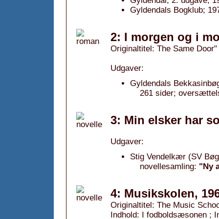
Gyldendal; 2. udgave; 1
Gyldendals Bogklub; 19
2: I morgen og i mo
Originaltitel: The Same Door"
Udgaver:
Gyldendals Bekkasinbøg
261 sider; oversættel
3: Min elsker har s
Udgaver:
Stig Vendelkær (SV Bøg
novellesamling:
"Ny 
4: Musikskolen, 19
Originaltitel: The Music Scho
Indhold: I fodboldsæsonen ; In