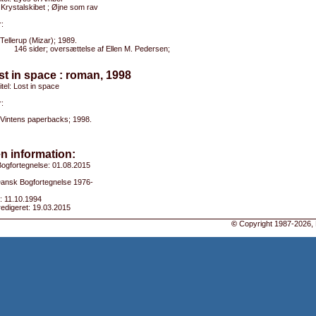
 Krystalskibet ; Øjne som rav
:
Tellerup (Mizar); 1989.
146 sider; oversættelse af Ellen M. Pedersen;
st in space : roman, 1998
itel: Lost in space
:
Vintens paperbacks; 1998.
n information:
ogfortegnelse: 01.08.2015
 Dansk Bogfortegnelse 1976-
: 11.10.1994
edigeret: 19.03.2015
©
Copyright 1987-2026, 