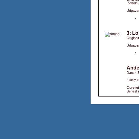
Indhold:
Udgaver
3: Lo
Originalt
Udgaver
Ande
Dansk B
Kilder:
Oprettet
Senest r