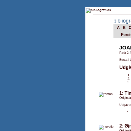
bibliogr
A
B
Forsi
JOA
Født 2.4
Bosat i
Udgi
1: Ti
Originalt
Udgaver
2: Øj
Original