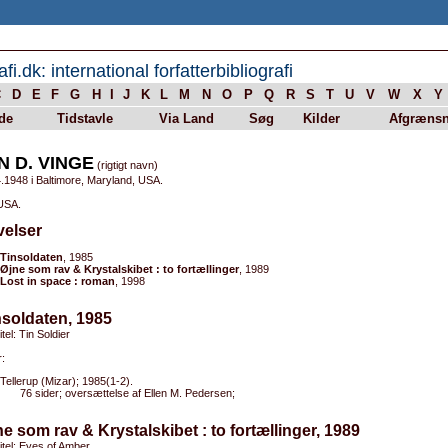
afi.dk: international forfatterbibliografi
C
D
E
F
G
H
I
J
K
L
M
N
O
P
Q
R
S
T
U
V
W
X
Y
de
Tidstavle
Via Land
Søg
Kilder
Afgrænsn
N D. VINGE
(rigtigt navn)
.1948 i Baltimore, Maryland, USA.
 USA.
velser
Tinsoldaten
, 1985
Øjne som rav & Krystalskibet : to fortællinger
, 1989
Lost in space : roman
, 1998
nsoldaten, 1985
itel: Tin Soldier
:
Tellerup (Mizar); 1985(1-2).
76 sider; oversættelse af Ellen M. Pedersen;
ne som rav & Krystalskibet : to fortællinger, 1989
titel: Eyes of Amber