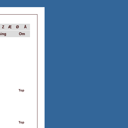
Z
Æ
Ø
Å
ing
Om
Top
Top