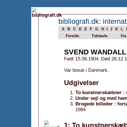
bibliografi.dk: internat
A
B
C
D
E
F
G
H
I
J
K
L
Forside
Tidstavle
Via
SVEND WANDALL
Født 15.08.1904. Død 28.12.
Var bosat i Danmark.
Udgivelser
To kunstnerskæbner : 
Under sejl og med ham
Brogede billeder : fort
1984
1: To kunstnerskæb