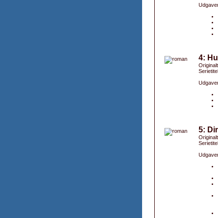
Udgaver
4: Hu
Original
Serietite
Udgaver
5: Di
Original
Serietite
Udgaver