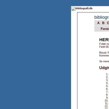
bibliogr
A
B
Forsi
HER
Fulde n
Født 06
Bosat i 
Kommenta
Se mere
Udgi