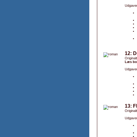
Udgaver
12: 
Original
Læs bo
Udgaver
13: F
Original
Udgaver