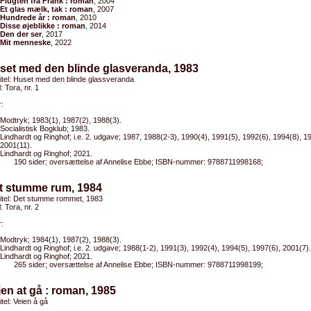
Flugten fra Frank : roman
, 2004
Et glas mælk, tak : roman
, 2007
Hundrede år : roman
, 2010
Disse øjeblikke : roman
, 2014
Den der ser
, 2017
Mit menneske
, 2022
set med den blinde glasveranda, 1983
titel: Huset med den blinde glassveranda
l: Tora, nr. 1
:
Modtryk; 1983(1), 1987(2), 1988(3).
Socialistisk Bogklub; 1983.
Lindhardt og Ringhof; i.e. 2. udgave; 1987, 1988(2-3), 1990(4), 1991(5), 1992(6), 1994(8), 1
2001(11).
Lindhardt og Ringhof; 2021.
190 sider; oversættelse af Annelise Ebbe; ISBN-nummer: 9788711998168;
et stumme rum, 1984
titel: Det stumme rommet, 1983
l: Tora, nr. 2
:
Modtryk; 1984(1), 1987(2), 1988(3).
Lindhardt og Ringhof; i.e. 2. udgave; 1988(1-2), 1991(3), 1992(4), 1994(5), 1997(6), 2001(7).
Lindhardt og Ringhof; 2021.
265 sider; oversættelse af Annelise Ebbe; ISBN-nummer: 9788711998199;
jen at gå : roman, 1985
itel: Veien å gå