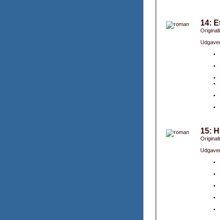
14: E
Original
Udgaver
15: H
Original
Udgaver