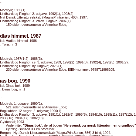
:
Modtryk; 1985(1).
Lindhardt og Ringhof; 2. udgave; 1992(1), 1993(2).
Nyt Dansk Litteraturselskab (MagnaPrintserien, 403); 1997.
Lindhardt og Ringhof; 3. letrev.. udgave; 2007(1).
150 sider; oversættelse af Annelise Ebbe;
dløs himmel, 1987
titel: Hudløs himmel, 1986
l: Tora, nr. 3
:
Modtryk; 1987(1-2), 1988(3).
Lindhardt og Ringhof; i.e. 3. udgave; 1989, 1990(2), 1991(3), 1992(4), 1993(5), 2001(7).
Lindhardt og Ringhof; ny. udgave; 202 ?(1).
230 sider; oversættelse af Annelise Ebbe; ISBN-nummer: 9788711998205;
nas bog, 1990
titel: Dinas bok, 1989
l: Dinas bog, nr. 1
:
Modtryk; 1. udgave; 1990(1).
521 sider; oversættelse af Annelise Ebbe;
Bogklubben 12 bøger; 2. udgave; 1990(1).
Lindhardt og Ringhof; 3. udgave; 1991(1), 1992(5), 1993(8), 1994(10), 1995(11), 1997(12), 
2000(16), 2001(17), 2002(18).
Gyldendal; 1993.
Anden titel:
"Dinas bok"
; del af bogen
"Ny svensk og norsk litteratur : en grundbog"
Bjerring-Hansen & Eira Storstein
;
Borgen ; Nyt Dansk Litteraturselskab (MagnaPrintSerien, 366) 3 bind; 1994.