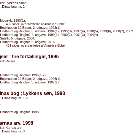
titel: Lykkens sønn
l: Dinas bog, nr. 2
:
Modtryk; 1993(1).
492 sider; oversættelse af Annelise Ebbe;
Bogklubben 12 Bøger; 2. udgave; 1993(1).
Lindhardt og Ringhof; 3. udgave; 1994(1), 1995(3), 1997(4), 1998(5), 1999(6), 2000(7), 2002
Lindhardt og Ringhof; 4. udgave; 1999(1), 2000(2), 2001(3), 2004(4).
Satellit; 5. udgave; 2004.
Lindhardt og Ringhof; 6. udgave; 2015.
461 sider; oversættelse af Annelise Ebbe;
jser : fire fortællinger, 1996
itel: Reiser
:
Lindhardt og Ringhof; 1996(1-2).
Bogklubben 12 Bøger; 2. udgave; 1996(1).
Lindhardt og Ringhof; 3. udgave; 1997(1).
inas bog ; Lykkens søn, 1998
l: Dians bog, nr. 1-2
:
Lindhardt og Ringhof; 1998.
arnas arv, 1998
titel: Karnas arv
l: Dinas bog, nr. 3