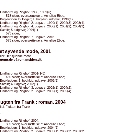
:
Lindhardt og Ringhof; 1998, 1999(6).
573 sider; oversættelse af Annelise Ebbe;
Bogklubben 12 Bøger; 1. bogklub. udgave; 1999(1).
Lindhardt og Ringhof; 2. udgave; 1999(1), 2002(3), 2003(4).
Lindhardt og Ringhof; 4. udgave; 2000(1), 2001(2), 2004(3).
Satellit; 5. udgave; 2004(1).
573 sider;
Lindhardt og Ringhof; 7. udgave; 2015.
573 sider; oversættelse af Annelise Ebbe;
Det syvende møde, 2001
titel: Det sjuende møte
gomtale på romansiden.dk
:
Lindhardt og Ringhof; 2001(1-5).
430 sider; oversættelse af Annelise Ebbe;
Bogklubben; 1. bogklub. udgave; 2001(1).
Satellit; 4. udgave; 2002(1).
Lindhardt og Ringhof; 3. udgave; 2002(1), 2004(2).
Lindhardt og Ringhof; 2. udgave; 2002(1), 2005(4).
lugten fra Frank : roman, 2004
titel: Flukten fra Frank
:
Lindhardt og Ringhof; 2004.
339 sider; oversættelse af Annelise Ebbe;
Bogklubben; 1. bogklub. udgave; 2004(1).
Lindhardt og Ringhof; 2. udgave; 2005(1), 2006(2), 2007(3).