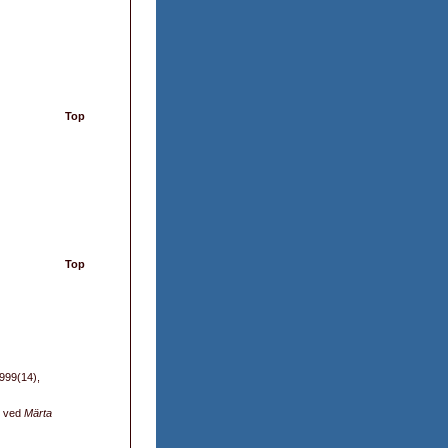
Top
Top
1999(14),
ved
Märta