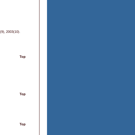
(9), 2003(10).
Top
Top
Top