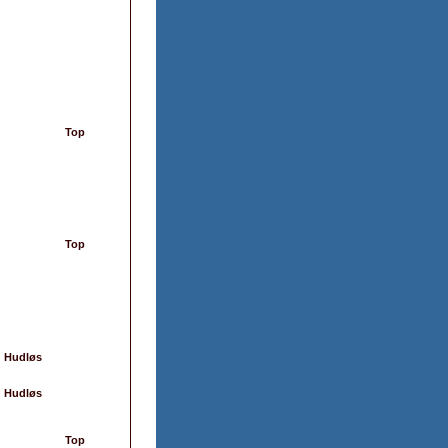
Top
Top
; Hudløs
; Hudløs
Top