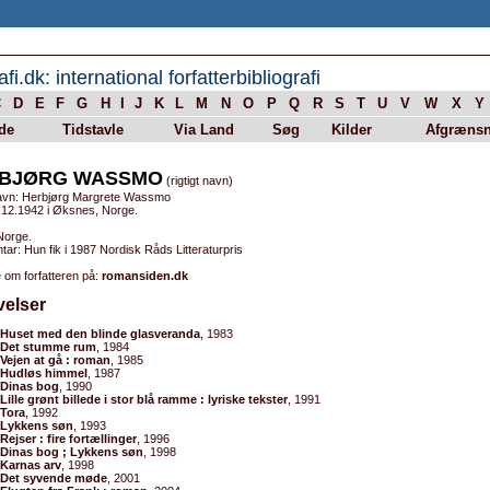
afi.dk: international forfatterbibliografi
C
D
E
F
G
H
I
J
K
L
M
N
O
P
Q
R
S
T
U
V
W
X
Y
de
Tidstavle
Via Land
Søg
Kilder
Afgrænsn
BJØRG WASSMO
(rigtigt navn)
avn: Herbjørg Margrete Wassmo
.12.1942 i Øksnes, Norge.
Norge.
r: Hun fik i 1987 Nordisk Råds Litteraturpris
 om forfatteren på:
romansiden.dk
velser
Huset med den blinde glasveranda
, 1983
Det stumme rum
, 1984
Vejen at gå : roman
, 1985
Hudløs himmel
, 1987
Dinas bog
, 1990
Lille grønt billede i stor blå ramme : lyriske tekster
, 1991
Tora
, 1992
Lykkens søn
, 1993
Rejser : fire fortællinger
, 1996
Dinas bog ; Lykkens søn
, 1998
Karnas arv
, 1998
Det syvende møde
, 2001