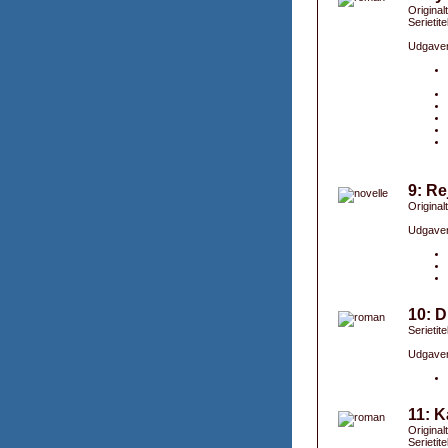
Original
Serietite
Udgaver
9: Re
Originalt
Udgaver
10: D
Serietite
Udgaver
11: K
Original
Serietite