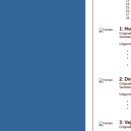
1: Hu
Original
Serietite
Udgaver
2: D
Original
Serietite
Udgaver
3: Ve
Originalt