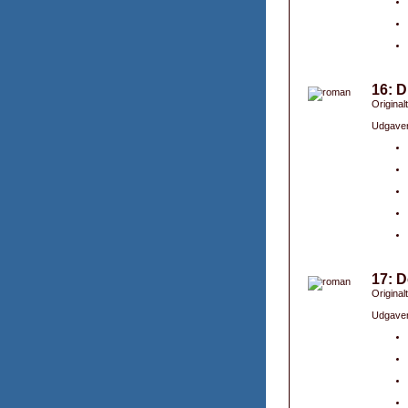
16: D
Original
Udgaver
17: D
Original
Udgaver