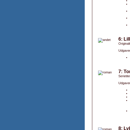
6: Li
Originalt
Udgaver
7: To
Serietite
Udgaver
8: Ly