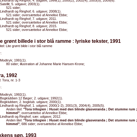
Lindhardt og Ringhof; 4. udgave; 1999(1), 2000(2), 2002(4), 2003(5), 2005(6).
Satellit; 5. udgave; 2003(1).
521 sider;
Lindhardt og Ringhof; 6. udgave; 2008(1).
521 sider; oversættelse af Annelise Ebbe;
Lindhardt og Ringhof; 7. udgave; 2011.
521 sider; oversættelse af Annelise Ebbe;
Lindhardt og Ringhof; 8. udgave; 2015.
521 sider; oversættelse af Annelise Ebbe;
lle grønt billede i stor blå ramme : lyriske tekster, 1991
itel: Lite grønt bilde i stor blå ramme
:
Modtryk; 1991(1).
80 sider; illustration af Johanne Marie Hansen-Krone;
ra, 1992
l: Tora, nr. 1-3
:
Modtryk; 1992(1).
Bogklubben 12 Bøger; 2. udgave; 1992(1).
Bogklubben; 2. bogklub. udgave; 2000(1).
Lindhardt og Ringhof; 1. udgave; 2000(1-2), 2001(3), 2004(4), 2005(5).
Anden titel:
"Tora trilogien : Huset med den blinde glasveranda ; Det stumme rum 
himmel"
; oversættelse af Annelise Ebbe;
Lindhardt og Ringhof; sær. udgave; 2012.
Anden titel:
"Tora trilogien : Huset med den blinde glasveranda ; Det stumme rum 
himmel"
; 686 sider; oversættelse af Annelise Ebbe;
kkens søn, 1993