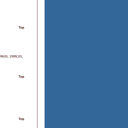
Top
996(9), 1998(10),
Top
Top