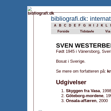
bibliografi.dk: internat
A
B
C
D
E
F
G
H
I
J
K
L
Forside
Tidstavle
Via
SVEN WESTERBE
Født 1945 i Vänersborg, Sver
Bosat i Sverige.
Se mere om forfatteren på:
k
Udgivelser
Skyggen fra Vasa
, 199
Göteborg-mordene
, 19
Onsala-affæren
, 2000