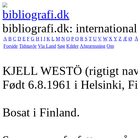
bibliografi.dk: international
A
B
C
D
E
F
G
H
I
J
K
L
M
N
O
P
Q
R
S
T
U
V
W
X
Y
Z
Æ
Ø
Forside
Tidstavle
Via Land
Søg
Kilder
Afgrænsning
Om
KJELL WESTÖ
(rigtigt na
Født 6.8.1961 i Helsinki, F
Bosat i Finland.