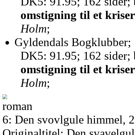
DK5: 91.95; 162 sider; 
omstigning til et kris
Holm
;
Gyldendals Bogklubber; 
DK5: 91.95; 162 sider; 
omstigning til et kris
Holm
;
6: Den svovlgule himmel, 
Originaltitel: Den svavelgu