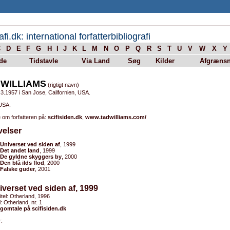
afi.dk: international forfatterbibliografi
C
D
E
F
G
H
I
J
K
L
M
N
O
P
Q
R
S
T
U
V
W
X
Y
de
Tidstavle
Via Land
Søg
Kilder
Afgrænsn
 WILLIAMS
(rigtigt navn)
3.1957 i San Jose, Californien, USA.
 USA.
 om forfatteren på:
scifisiden.dk
,
www.tadwilliams.com/
velser
Universet ved siden af
, 1999
Det andet land
, 1999
De gyldne skyggers by
, 2000
Den blå ilds flod
, 2000
Falske guder
, 2001
iverset ved siden af, 1999
titel: Otherland, 1996
l: Otherland, nr. 1
omtale på scifisiden.dk
: