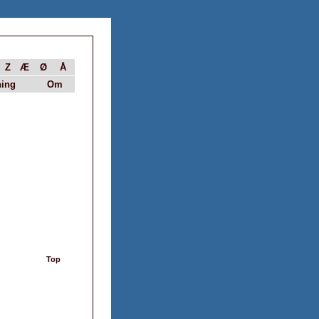
Z
Æ
Ø
Å
ing
Om
Top