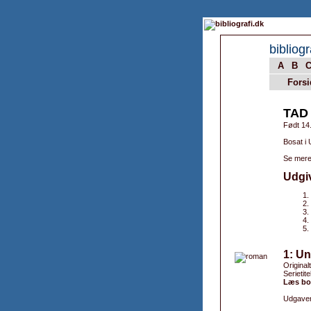
bibliogr
A
B
Forsi
TAD
Født 14.
Bosat i
Se mere
Udgi
1: Un
Original
Serietite
Læs bog
Udgaver