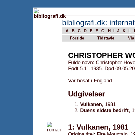
bibliografi.dk: internat
A
B
C
D
E
F
G
H
I
J
K
L
Forside
Tidstavle
Via
CHRISTOPHER W
Fulde navn: Christopher Hov
Født 5.11.1935. Død 09.05.20
Var bosat i England.
Udgivelser
Vulkanen
, 1981
Duens sidste bedrift
, 
1: Vulkanen, 1981
Originaltitel: Fire Mountain, 1