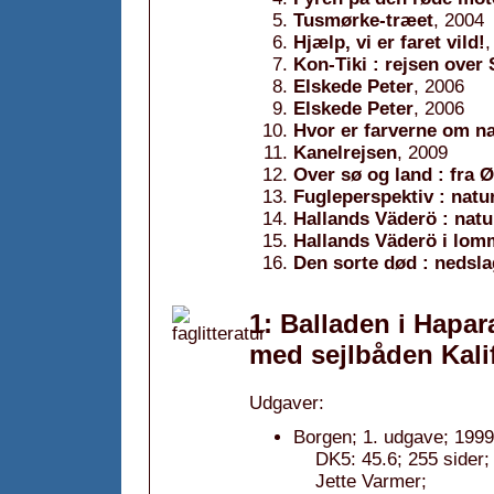
Tusmørke-træet
, 2004
Hjælp, vi er faret vild!
,
Kon-Tiki : rejsen over 
Elskede Peter
, 2006
Elskede Peter
, 2006
Hvor er farverne om n
Kanelrejsen
, 2009
Over sø og land : fra 
Fugleperspektiv : natu
Hallands Väderö : natu
Hallands Väderö i lo
Den sorte død : nedsla
1: Balladen i Hapara
med sejlbåden Kalif
Udgaver:
Borgen; 1. udgave; 1999
DK5: 45.6; 255 sider
Jette Varmer;