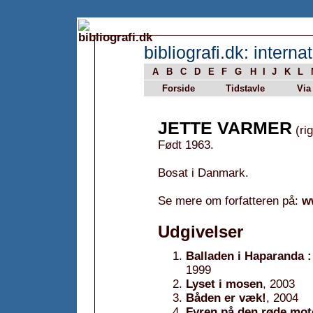
bibliografi.dk: internat
A
B
C
D
E
F
G
H
I
J
K
L
Forside
Tidstavle
Via
JETTE VARMER
(rig
Født 1963.
Bosat i Danmark.
Se mere om forfatteren på:
w
Udgivelser
Balladen i Haparanda :
1999
Lyset i mosen
, 2003
Båden er væk!
, 2004
Fyren på den røde mot