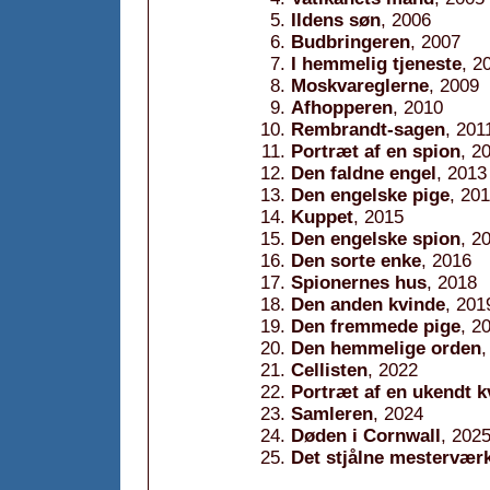
Ildens søn
, 2006
Budbringeren
, 2007
I hemmelig tjeneste
, 2
Moskvareglerne
, 2009
Afhopperen
, 2010
Rembrandt-sagen
, 201
Portræt af en spion
, 2
Den faldne engel
, 2013
Den engelske pige
, 20
Kuppet
, 2015
Den engelske spion
, 2
Den sorte enke
, 2016
Spionernes hus
, 2018
Den anden kvinde
, 201
Den fremmede pige
, 2
Den hemmelige orden
,
Cellisten
, 2022
Portræt af en ukendt k
Samleren
, 2024
Døden i Cornwall
, 202
Det stjålne mestervær