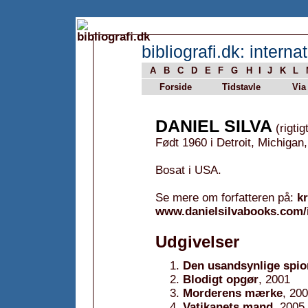
bibliografi.dk: internat
A
B
C
D
E
F
G
H
I
J
K
L
Forside
Tidstavle
Via
DANIEL SILVA
(rigtig
Født 1960 i Detroit, Michigan
Bosat i USA.
Se mere om forfatteren på:
k
www.danielsilvabooks.com/
Udgivelser
Den usandsynlige spio
Blodigt opgør
, 2001
Morderens mærke
, 20
Vatikanets mand
, 2005