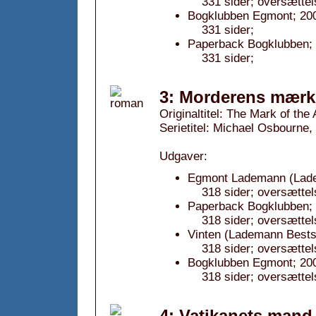
331 sider; oversættel
Bogklubben Egmont; 20
331 sider;
Paperback Bogklubben; 
331 sider;
3: Morderens mærk
Originaltitel: The Mark of the
Serietitel: Michael Osbourne, 
Udgaver:
Egmont Lademann (Lade
318 sider; oversættel
Paperback Bogklubben; 
318 sider; oversættel
Vinten (Lademann Bestse
318 sider; oversættel
Bogklubben Egmont; 20
318 sider; oversættel
4: Vatikanets mand