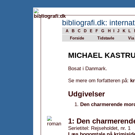
bibliografi.dk: internat
A
B
C
D
E
F
G
H
I
J
K
L
Forside
Tidstavle
Via
MICHAEL KASTR
Bosat i Danmark.
Se mere om forfatteren på:
k
Udgivelser
Den charmerende mor
1: Den charmerend
Serietitel: Rejseholdet, nr. 1
Læs bogomtale på krimisid