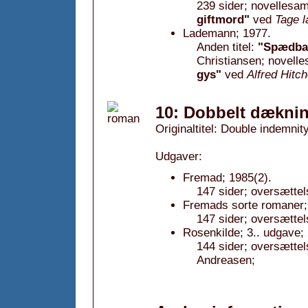
239 sider; novellesam
giftmord"
ved
Tage l
Lademann; 1977.
Anden titel:
"Spædbar
Christiansen; novell
gys"
ved
Alfred Hitc
10: Dobbelt dæknin
Originaltitel: Double indemnit
Udgaver:
Fremad; 1985(2).
147 sider; oversættel
Fremads sorte romaner; 
147 sider; oversættel
Rosenkilde; 3.. udgave;
144 sider; oversætte
Andreasen;