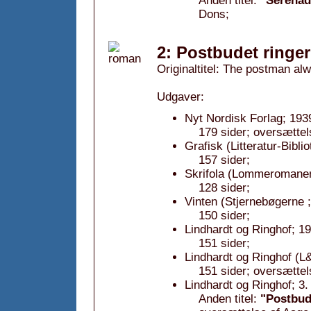
Anden titel:
"Serenad
Dons;
2: Postbudet ringer
Originaltitel: The postman al
Udgaver:
Nyt Nordisk Forlag; 193
179 sider; oversætte
Grafisk (Litteratur-Bibl
157 sider;
Skrifola (Lommeromanen.
128 sider;
Vinten (Stjernebøgerne ;
150 sider;
Lindhardt og Ringhof; 1
151 sider;
Lindhardt og Ringhof (L&
151 sider; oversætte
Lindhardt og Ringhof; 3.
Anden titel:
"Postbudd