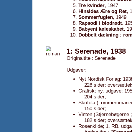
Tre kvinder
, 1947
Hinsides Ære og Ret
, 
Sommerfuglen
, 1949
Rapsodi i blodrødt
, 19
Babyeni køleskabet
, 1
Dobbelt dækning : ro
1: Serenade, 1938
Originaltitel: Serenade
Udgaver:
Nyt Nordisk Forlag; 193
228 sider; oversætte
Grafisk; ny. udgave; 195
204 sider;
Skrifola (Lommeromanen 
150 sider;
Vinten (Stjernebøgerne ;
182 sider; oversætte
Rosenkilde; 1. RB. udga