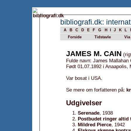
bibliografi.dk: internat
A
B
C
D
E
F
G
H
I
J
K
L
Forside
Tidstavle
Via
JAMES M. CAIN
(rig
Fulde navn: James Mallahan 
Født 01.07.1892 i Anaapolis,
Var bosat i USA.
Se mere om forfatteren på:
k
Udgivelser
Serenade
, 1938
Postbudet ringer altid
Mildred Pierce
, 1942
Elskovs skønne kontra