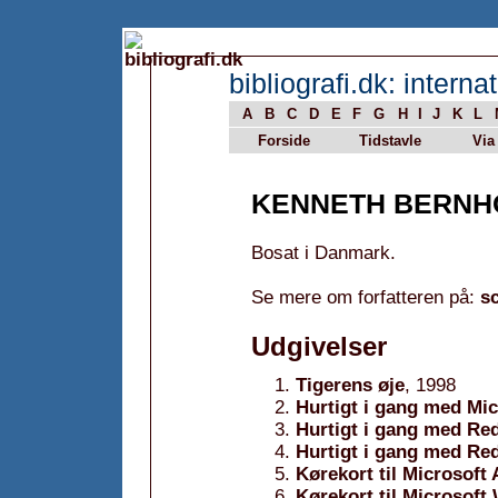
bibliografi.dk: internat
A
B
C
D
E
F
G
H
I
J
K
L
Forside
Tidstavle
Via
KENNETH BERNH
Bosat i Danmark.
Se mere om forfatteren på:
sc
Udgivelser
Tigerens øje
, 1998
Hurtigt i gang med Mi
Hurtigt i gang med Red
Hurtigt i gang med Red
Kørekort til Microsoft
Kørekort til Microsoft