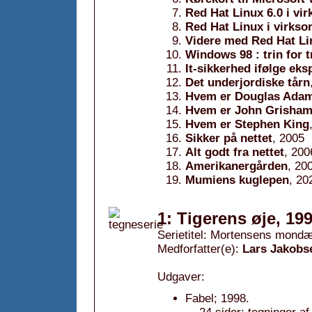
Red Hat Linux 6.0 i v
Red Hat Linux i virks
Videre med Red Hat Li
Windows 98 : trin for t
It-sikkerhed ifølge eks
Det underjordiske tårn
Hvem er Douglas Ada
Hvem er John Grisha
Hvem er Stephen King
Sikker på nettet
, 2005
Alt godt fra nettet
, 200
Amerikanergården
, 20
Mumiens kuglepen
, 20
1: Tigerens øje, 19
Serietitel: Mortensens mondæ
Medforfatter(e):
Lars Jakobs
Udgaver:
Fabel; 1998.