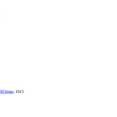
Å
s. ROman
, 1915