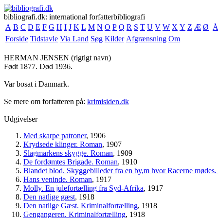
bibliografi.dk: international forfatterbibliografi
A
B
C
D
E
F
G
H
I
J
K
L
M
N
O
P
Q
R
S
T
U
V
W
X
Y
Z
Æ
Ø
Forside
Tidstavle
Via Land
Søg
Kilder
Afgrænsning
Om
HERMAN JENSEN
(rigtigt navn)
Født 1877. Død 1936.
Var bosat i Danmark.
Se mere om forfatteren på:
krimisiden.dk
Udgivelser
Med skarpe patroner
, 1906
Krydsede klinger. Roman
, 1907
Slagmarkens skygge. Roman
, 1909
De fordømtes Brigade. Roman
, 1910
Blandet blod. Skyggebilleder fra en by,m hvor Racerne møde
Hans veninde. Roman
, 1917
Molly. En julefortælling fra Syd-Afrika
, 1917
Den natlige gæst
, 1918
Den natlige Gæst. Kriminalfortælling
, 1918
Gengangeren. Kriminalfortælling
, 1918