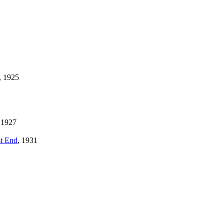
, 1925
 1927
st End
, 1931