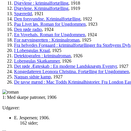
Djævlene : kriminalfortælling
, 1918
Djævlene. Kriminalfortælling
, 1919
Spærreild
, 1921
Den forsvundne. Kriminalfortælling
, 1922
Paa Livet løs. Roman for Ungdommen
, 1923
Den røde radio
, 1924
En Vovehals. Roman for Ungdommen
, 1924
For nævningretten : Kriminalroman
, 1925
Fra helvedes Forgaard : kriminalfortællinger fra Storbyens Dyb
I Lobengulas Kraal
, 1925
Detektografen : kriminalroman
, 1926
Lobengulas Skatkammer
, 1926
Det røde Ægteskab : En moderne Landsknægts Eventyr
, 1927
Kongedatteren Leonora Christina. Fortælling for Ungdommen
,
Naquas sidste kamp
, 1927
De tavse mænd : Mac Todds Kriminalhistorier. Fra London Ea
1: Med skarpe patroner, 1906
Udgaver:
E. Jespersen; 1906.
162 sider;