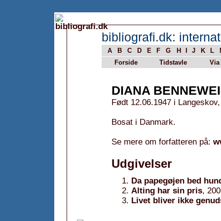
bibliografi.dk: internat
A
B
C
D
E
F
G
H
I
J
K
L
Forside
Tidstavle
Via
DIANA BENNEWE
Født 12.06.1947 i Langeskov,
Bosat i Danmark.
Se mere om forfatteren på:
w
Udgivelser
Da papegøjen bed hund
Alting har sin pris
, 20
Livet bliver ikke genu