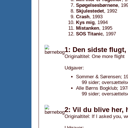
Spøgelsesbørnene
, 19
Skjulestedet
, 1992
Crash
, 1993
Kys mig
, 1994
Mistanken
, 1995
SOS Titanic
, 1997
1: Den sidste flugt,
Originaltitel: One more flight
Udgaver:
Sommer & Sørensen; 19
99 sider; oversættelse
Alle Børns Bogklub; 197
99 sider; oversættelse
2: Vil du blive her,
Originaltitel: If I asked you, 
Udgaver: