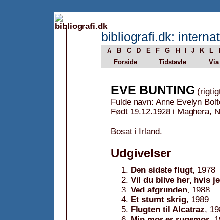
bibliografi.dk: internat
A
B
C
D
E
F
G
H
I
J
K
L
Forside
Tidstavle
Via
EVE BUNTING
(rigtig
Fulde navn: Anne Evelyn Bolt
Født 19.12.1928 i Maghera, No
Bosat i Irland.
Udgivelser
Den sidste flugt
, 1978
Vil du blive her, hvis 
Ved afgrunden
, 1988
Et stumt skrig
, 1989
Flugten til Alcatraz
, 19
Min mor er rugemor
, 