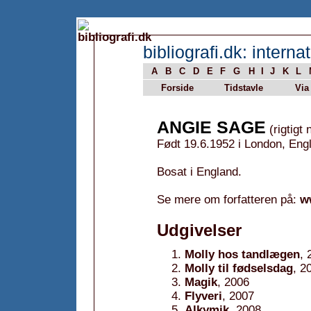
bibliografi.dk: internat
A
B
C
D
E
F
G
H
I
J
K
L
Forside
Tidstavle
Via
ANGIE SAGE
(rigtigt 
Født 19.6.1952 i London, Eng
Bosat i England.
Se mere om forfatteren på:
w
Udgivelser
Molly hos tandlægen
, 
Molly til fødselsdag
, 2
Magik
, 2006
Flyveri
, 2007
Alkymik
, 2008